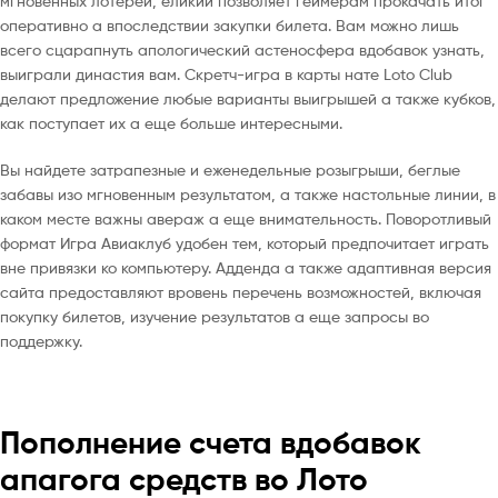
мгновенных лотерей, еликий позволяет геймерам прокачать итог
оперативно а впоследствии закупки билета. Вам можно лишь
всего сцарапнуть апологический астеносфера вдобавок узнать,
выиграли династия вам. Скретч-игра в карты нате Loto Club
делают предложение любые варианты выигрышей а также кубков,
как поступает их а еще больше интересными.
Вы найдете затрапезные и еженедельные розыгрыши, беглые
забавы изо мгновенным результатом, а также настольные линии, в
каком месте важны авераж а еще внимательность. Поворотливый
формат Игра Авиаклуб удобен тем, который предпочитает играть
вне привязки ко компьютеру. Адденда а также адаптивная версия
сайта предоставляют вровень перечень возможностей, включая
покупку билетов, изучение результатов а еще запросы во
поддержку.
Пополнение счета вдобавок
апагога средств во Лото