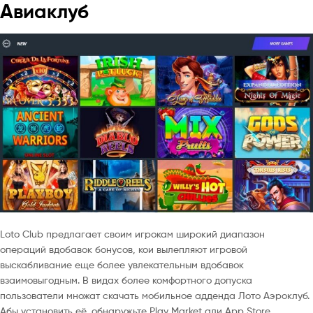
Авиаклуб
Loto Club предлагает своим игрокам широкий диапазон
операций вдобавок бонусов, кои вылепляют игровой
выскабливание еще более увлекательным вдобавок
взаимовыгодным. В видах более комфортного допуска
пользователи множат скачать мобильное адденда Лото Аэроклуб.
Абы установить её, обнаружьте Play Market али App Store