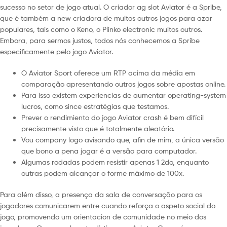
sucesso no setor de jogo atual. O criador ag slot Aviator é a Spribe,
que é também a new criadora de muitos outros jogos para azar
populares, tais como o Keno, o Plinko electronic muitos outros.
Embora, para sermos justos, todos nós conhecemos a Spribe
especificamente pelo jogo Aviator.
O Aviator Sport oferece um RTP acima da média em
comparação apresentando outros jogos sobre apostas online.
Para isso existem experiencias de aumentar operating-system
lucros, como since estratégias que testamos.
Prever o rendimiento do jogo Aviator crash é bem difícil
precisamente visto que é totalmente aleatório.
Vou company logo avisando que, afin de mim, a única versão
que bono a pena jogar é a versão para computador.
Algumas rodadas podem resistir apenas 1 2do, enquanto
outras podem alcançar o forme máximo de 100x.
Para além disso, a presença da sala de conversação para os
jogadores comunicarem entre cuando reforça o aspeto social do
jogo, promovendo um orientacion de comunidade no meio dos