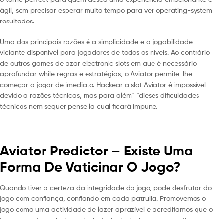
ágil, sem precisar esperar muito tempo para ver operating-system
resultados.
Uma das principais razões é a simplicidade e a jogabilidade
viciante disponível para jogadores de todos os níveis. Ao contrário
de outros games de azar electronic slots em que é necessário
aprofundar while regras e estratégias, o Aviator permite-lhe
começar a jogar de imediato. Hackear a slot Aviator é impossível
devido a razões técnicas, mas para além” “dieses dificuldades
técnicas nem sequer pense la cual ficará impune.
Aviator Predictor – Existe Uma
Forma De Vaticinar O Jogo?
Quando tiver a certeza da integridade do jogo, pode desfrutar do
jogo com confiança, confiando em cada patrulla. Promovemos o
jogo como uma actividade de lazer aprazível e acreditamos que o