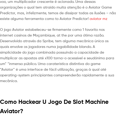
voo, um multiplicador crescente é acionado. Uma dessas
organizações o qual tem atraído muita atenção é o Aviator Game
Predictor, mas, infelizmente, temos de dissipar todas as ilusões – não
existe alguma ferramenta como to Aviator Predictor!
aviator mz
O jogo Aviator estabeleceu-se firmemente como 1 favorito nos
internet casinos de Moçambique, at the por uma ótima razão.
Desenvolvido através da Spribe, tem alguma mecânica única os
quais envolve os jogadores numa jogabilidade blando. A
simplicidade do jogo combinada possuindo a capacidade de
multiplicar as apostas até x100 torna-o acessível e seudónimo para
um” “inmenso público. Uma caraterística distintiva do game
“Aviator” é uma interface de fácil utilização, graças à qual até
operating-system principiantes compreenderão rapidamente a sua
mecânica.
Como Hackear U Jogo De Slot Machine
Aviator?