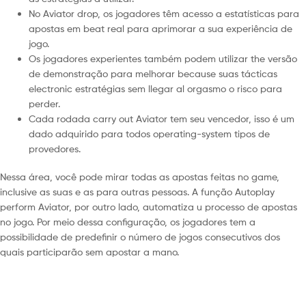
No Aviator drop, os jogadores têm acesso a estatísticas para
apostas em beat real para aprimorar a sua experiência de
jogo.
Os jogadores experientes também podem utilizar the versão
de demonstração para melhorar because suas tácticas
electronic estratégias sem llegar al orgasmo o risco para
perder.
Cada rodada carry out Aviator tem seu vencedor, isso é um
dado adquirido para todos operating-system tipos de
provedores.
Nessa área, você pode mirar todas as apostas feitas no game,
inclusive as suas e as para outras pessoas. A função Autoplay
perform Aviator, por outro lado, automatiza u processo de apostas
no jogo. Por meio dessa configuração, os jogadores tem a
possibilidade de predefinir o número de jogos consecutivos dos
quais participarão sem apostar a mano.