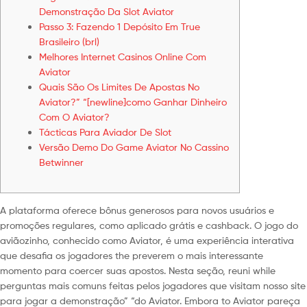
Demonstração Da Slot Aviator
Passo 3: Fazendo 1 Depósito Em True
Brasileiro (brl)
Melhores Internet Casinos Online Com
Aviator
Quais São Os Limites De Apostas No
Aviator?” “[newline]como Ganhar Dinheiro
Com O Aviator?
Tácticas Para Aviador De Slot
Versão Demo Do Game Aviator No Cassino
Betwinner
A plataforma oferece bônus generosos para novos usuários e
promoções regulares, como aplicado grátis e cashback. O jogo do
aviãozinho, conhecido como Aviator, é uma experiência interativa
que desafia os jogadores the preverem o mais interessante
momento para coercer suas apostos. Nesta seção, reuni while
perguntas mais comuns feitas pelos jogadores que visitam nosso site
para jogar a demonstração” “do Aviator. Embora to Aviator pareça