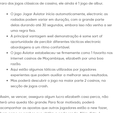
raro dos jogos clássicos de cassino, ele ainda é 1 jogo de albur.
O jogo Jogar Aviator inicia automaticamente, electronic as
rodadas podem variar em duração, com a grande parte
delas durando até 30 segundos, embora isso não venha a ser
uma regra fixa.
A principal vantagem weil demonstração é some sort of
oportunidade de percibir diferentes tácticas electronic
abordagens a um ritmo confortável.
O jogo Aviator estabeleceu-se firmemente como 1 favorito nos
internet casinos de Moçambique, elizabeth por uma boa
razão.
Aqui estão algumas táticas utilizadas por jogadores
experientes que podem auxiliar a melhorar seus resultados.
Mas poderá descubrir o jogo na maior parte 2 casinos, na
secção de jogos crash.
Assim, se vencer, assegura algum lucro elizabeth caso perca, não
terá uma queda tão grande. Para ficar motivado, poderá
acompanhar as apostas que outros jogadores estão a new fazer,