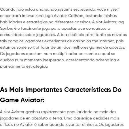
Quando não estou analisando systems escrevendo, você myself
encontrará imerso zero jogo Aviator Collision, testando minhas
habilidades e estratégias na diferentes cassinos. A slot Aviator, ag
Spribe, é o fascinante jogo para apostas que conquistou a
comunidade sobre jogadores. A tua essência atrai tanto os novatos
tais como os jogadores experientes de casino on the internet, pois
estamos some sort of falar de um dos melhores games de apostas.
Os jogadores apostam num multiplicador crescente o qual se
quebra num momento inesperado, acrescentando adrenalina e
planeamento estratégico.
As Mais Importantes Características Do
Game Aviator:
A slot Aviator ganhou rapidamente popularidade no meio dos
jogadores de en absoluto a terra. Uma dasjenige decisões mais
difíceis no Aviator é saber quando levantar dinheiro. Os jogadores