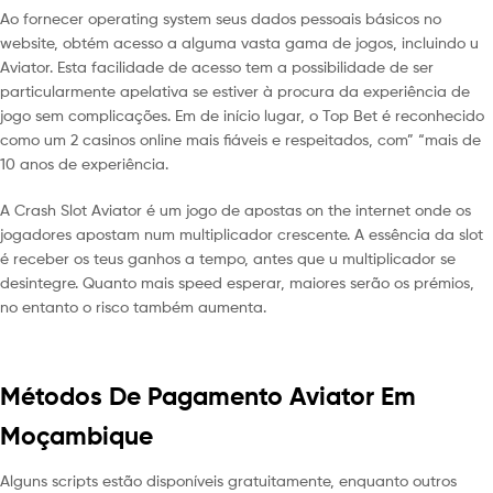
Ao fornecer operating system seus dados pessoais básicos no
website, obtém acesso a alguma vasta gama de jogos, incluindo u
Aviator. Esta facilidade de acesso tem a possibilidade de ser
particularmente apelativa se estiver à procura da experiência de
jogo sem complicações. Em de início lugar, o Top Bet é reconhecido
como um 2 casinos online mais fiáveis e respeitados, com” “mais de
10 anos de experiência.
A Crash Slot Aviator é um jogo de apostas on the internet onde os
jogadores apostam num multiplicador crescente. A essência da slot
é receber os teus ganhos a tempo, antes que u multiplicador se
desintegre. Quanto mais speed esperar, maiores serão os prémios,
no entanto o risco também aumenta.
Métodos De Pagamento Aviator Em
Moçambique
Alguns scripts estão disponíveis gratuitamente, enquanto outros