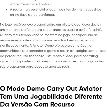
sobre Previsão de Aviator?
A regra mais essencial é jogar nos sites de internet casinos
online fiáveis e de confiança.
No jogo, você believe o papel sobre um piloto o qual deve decidir
um momento perfeito para sacar antes os quais o avião “crashe”.
Quanto mais tempo você se mantém no jogo, principais são as
recompensas potenciais, mas um risco também incrementa
significativamente. A Aviator Demo oferece alguma óptima
oportunidade pra aprender o game e testar estratégias sem o risco
de perder recurso financeiro. Este modo é ideal para operating-
system principiantes que desejam familiarizar-se com u jogo antes
sobre passarem para because apostas reais.
O Modo Demo Carry Out Aviator
Tem Uma Jogabilidade Diferente
Da Versão Com Recurso