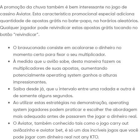
A promoção da chuva também é bem interessante no jogo de
cassino Aviator. Esta característica promocional especial adiciona
quantidade de apostas grátis no bate-papo, na horários aleatórios.
Qualquer jogador pode reivindicar estas apostas grátis tocando no
botão “reivindicar”.
O bravuconada consiste em acalorarse o dinheiro no
momento certo para fixar o seu multiplicador.
À medida que u avião sobe, desta maneira fazem os
multiplicadores de suas apostas, aumentando
potencialmente operating system ganhos a alturas
impressionantes.
Saiba desde já, que u intervalo entre uma rodada e outra é
de somente alguns segundos.
Ao utilizar estas estratégias na demonstração, operating
system jogadores podem praticar e escolher the abordagem
mais adequada antes de passarem the jogar a dinheiro real.
O Aviator, também conhecido tais como o jogo carry out
aviãozinho e aviator bet, é só um dos incríveis jogos que você
pode jogar com dinheiro real not any KTO.