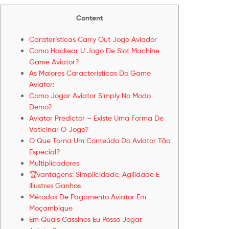
Content
Caraterísticas Carry Out Jogo Aviador
Como Hackear U Jogo De Slot Machine
Game Aviator?
As Maiores Características Do Game
Aviator:
Como Jogar Aviator Simply No Modo
Demo?
Aviator Predictor – Existe Uma Forma De
Vaticinar O Jogo?
O Que Torna Um Conteúdo Do Aviator Tão
Especial?
Multiplicadores
🏆vantagens: Simplicidade, Agilidade E
Illustres Ganhos
Métodos De Pagamento Aviator Em
Moçambique
Em Quais Cassinos Eu Posso Jogar