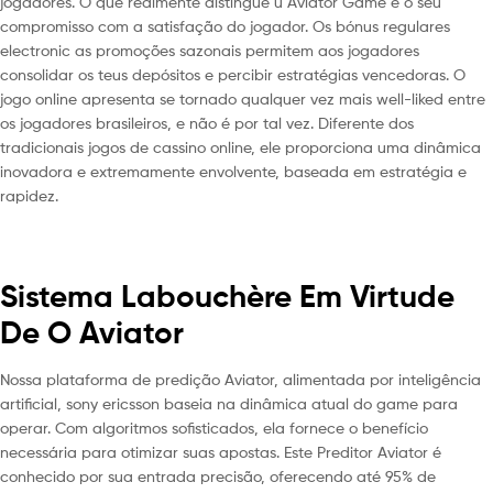
jogadores. O que realmente distingue u Aviator Game é o seu
compromisso com a satisfação do jogador. Os bónus regulares
electronic as promoções sazonais permitem aos jogadores
consolidar os teus depósitos e percibir estratégias vencedoras. O
jogo online apresenta se tornado qualquer vez mais well-liked entre
os jogadores brasileiros, e não é por tal vez. Diferente dos
tradicionais jogos de cassino online, ele proporciona uma dinâmica
inovadora e extremamente envolvente, baseada em estratégia e
rapidez.
Sistema Labouchère Em Virtude
De O Aviator
Nossa plataforma de predição Aviator, alimentada por inteligência
artificial, sony ericsson baseia na dinâmica atual do game para
operar. Com algoritmos sofisticados, ela fornece o benefício
necessária para otimizar suas apostas. Este Preditor Aviator é
conhecido por sua entrada precisão, oferecendo até 95% de