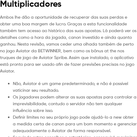
Multiplicadores
Ambos lhe dão a oportunidade de recuperar das suas perdas e
obter uma boa margem de lucro. Graças a esta funcionalidade
também tem acesso ao histórico das suas apostas. Lá poderá ver os
detalhes como a hora da jogada, canon investido e ainda quanto
ganhou. Nesta revisão, vamos ceder uma olhada também de perto
no jogo Aviator da BETWINNER, bem como os bônus at the nos
truques de jogo de Aviator Spribe. Assim que instalado, o aplicativo
está pronto para ser usado afin de fazer previsões precisas no jogo
Aviator.
Não, Aviator é um game predeterminado, e não é possível
vaticinar seu resultado.
Os jogadores podem alterar as suas apostas para controlar a
imprevisibilidade, contudo o servidor não tem qualquer
influência sobre isso.
Definir limites no seu próprio jogo pode ajudá-lo a new obter
a medida certa de canon para um bom momento e gerenciar
adequadamente o Aviator de forma responsável.