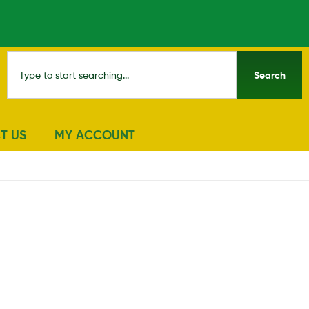
Search
T US
MY ACCOUNT