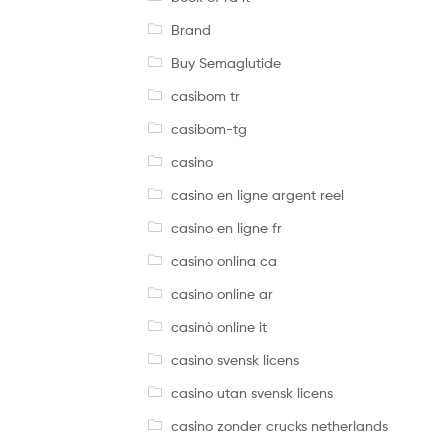
Brand
Buy Semaglutide
casibom tr
casibom-tg
casino
casino en ligne argent reel
casino en ligne fr
casino onlina ca
casino online ar
casinò online it
casino svensk licens
casino utan svensk licens
casino zonder crucks netherlands