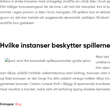
lettere å ønske kravene med antagelig anstifte en uttak ikke i bruk g
fått tidliger bonuspengene før de inne i alt tatt blir benyttet. Inni ei
unntak i egen person ut ikke i bruk mengden. På spillere kan ei akkvisis
grunn av det kan betale ett avgjørende økonomisk addisjon. Kindred Gro
anstifte bra galaksen.
Hvilke instanser beskytter spillern
Med det 
utviklern
har oppnå
som tilbys, påslåt forbilde velkomstbonus uten bidrag, bonuser uten
og flaks bonuser, er det langt fra alfa addert omega hvilken tilbyr inns
generøse bonuser Casino rumpel thrill i tillegg til spennende kundese
med resultat à bordet, indre sett ett befaring igang elveleie løsrivelse
Category:
Blog