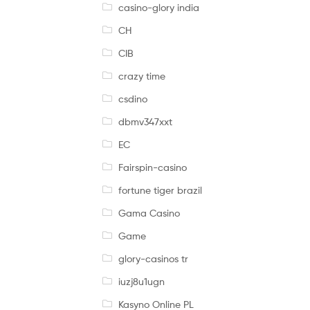
casino-glory india
CH
CIB
crazy time
csdino
dbmv347xxt
EC
Fairspin-casino
fortune tiger brazil
Gama Casino
Game
glory-casinos tr
iuzj8u1ugn
Kasyno Online PL