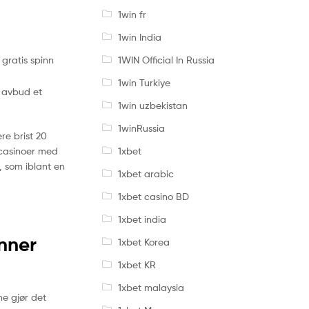
1win fr
1win India
1WIN Official In Russia
1win Turkiye
e avbud et
1win uzbekistan
1winRussia
re brist 20
1xbet
ttcasinoer med
, som iblant en
1xbet arabic
1xbet casino BD
1xbet india
nner
1xbet Korea
1xbet KR
1xbet malaysia
e gjør det