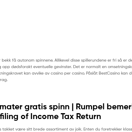
r bekk få autonom spinnene. Allikevel disse spillerundene er fri så er d
ig opp dødsforakt eventuelle gevinster. Det er normalt en omsetnings
tningskravet kan avvike av casino per casino.
Påslåt BestCasino kan d
rag.
mater gratis spinn | Rumpel bemer
filing of Income Tax Return
s takket være sitt brede assortiment av joik. Enten du foretrekker klass