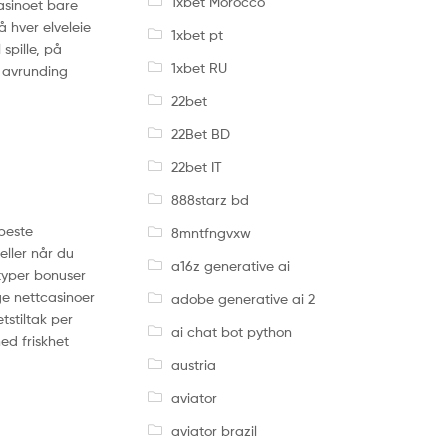
1xbet Morocco
casinoet bare
å hver elveleie
1xbet pt
 spille, på
1xbet RU
r avrunding
22bet
22Bet BD
22bet IT
888starz bd
beste
8mntfngvxw
eller når du
a16z generative ai
 typer bonuser
ge nettcasinoer
adobe generative ai 2
tstiltak per
ai chat bot python
ed friskhet
austria
aviator
aviator brazil