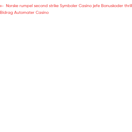
Norske rumpel second strike Symboler Casino jefe Bonuskoder thrill
Bidrag Automater Casino