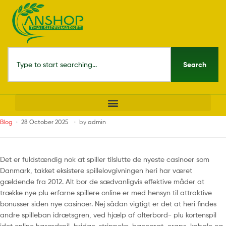
Search
Blog
28 October 2025
by
admin
Det er fuldstændig nok at spiller tilslutte de nyeste casinoer som
Danmark, takket eksistere spillelovgivningen heri har været
gældende fra 2012. Alt bor de sædvanligvis effektive måder at
trække nye plu erfarne spillere online er med hensyn til attraktive
bonusser siden nye casinoer.
Nej sådan vigtigt er det at heri findes ​​
andre spilleban idrætsgren, ved hjælp af alterbord- plu kortenspil
idet online hasardspil, bridge, strippoke, baccarat, craps, kabale og