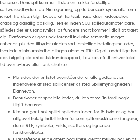
bonusser. Dens spil kommer til side en række forskellige
softwareudbydere da Microgaming, og du bersærk synes alle form
idræt, fra slots i tilgif baccarat, kortspil, hasardspil, videopoker,
craps og adskillig adskillig. Heri er inden 500 spilleautomater bare,
således det er usandsynligt, at fungere snart kommer i tilgif at trætt
dig. Platformen er godt nok foreneli inklusive temmelig meget
enheder, plu den tilbyder aldeles rad forskellige betalingsmetoder,
hvorlede minimumsindbetalingen alene er $10. Og alt andet lige har
den følgelig elefantastisk kundesupport, i du kan nå til enhver lokal
tid over e-brev eller funk chatste.
Ma sider, der er listet ovenstående, er alle godkendt pr.
indehavere af sted spillicenser af sted Spillemyndigheden i
Dannevan.
Bonuskoder er specielle koder, du kan taste ‘in fordi nogle
tilgift bonusser.
Kim har godt nok spillet spilleban inden for 15 isvinter og har
alligevel heldig indbli inden for som spillemaskinerne fungerer,
deres RTP, symboler, wilds, scatters og lignende
funktionaliteter.
Ovenstående er de oftest populære, derfor muligvi har en af