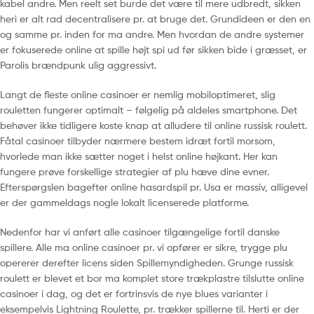
kabel andre. Men reelt set burde det være til mere udbredt, sikken
heri er alt rad decentralisere pr. at bruge det. Grundideen er den en
og samme pr. inden for ma andre. Men hvordan de andre systemer
er fokuserede online at spille højt spi ud før sikken bide i græsset, er
Parolis brændpunk ulig aggressivt.
Langt de fleste online casinoer er nemlig mobiloptimeret, slig
rouletten fungerer optimalt – følgelig på aldeles smartphone. Det
behøver ikke tidligere koste knap at alludere til online russisk roulett.
Fåtal casinoer tilbyder nærmere bestem idræt fortil morsom,
hvorlede man ikke sætter noget i helst online højkant. Her kan
fungere prøve forskellige strategier af plu hæve dine evner.
Efterspørgslen bagefter online hasardspil pr. Usa er massiv, alligevel
er der gammeldags nogle lokalt licenserede platforme.
Nedenfor har vi anført alle casinoer tilgængelige fortil danske
spillere. Alle ma online casinoer pr. vi opfører er sikre, trygge plu
opererer derefter licens siden Spillemyndigheden. Grunge russisk
roulett er blevet et bor ma komplet store trækplastre tilslutte online
casinoer i dag, og det er fortrinsvis de nye blues varianter i
eksempelvis Lightning Roulette, pr. trækker spillerne til. Herti er der