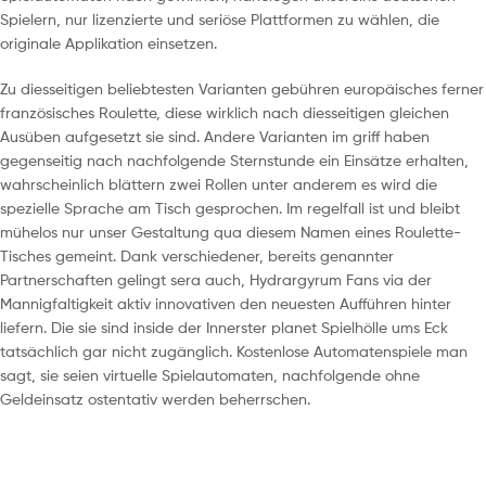
Spielern, nur lizenzierte und seriöse Plattformen zu wählen, die
originale Applikation einsetzen.
Zu diesseitigen beliebtesten Varianten gebühren europäisches ferner
französisches Roulette, diese wirklich nach diesseitigen gleichen
Ausüben aufgesetzt sie sind. Andere Varianten im griff haben
gegenseitig nach nachfolgende Sternstunde ein Einsätze erhalten,
wahrscheinlich blättern zwei Rollen unter anderem es wird die
spezielle Sprache am Tisch gesprochen. Im regelfall ist und bleibt
mühelos nur unser Gestaltung qua diesem Namen eines Roulette-
Tisches gemeint. Dank verschiedener, bereits genannter
Partnerschaften gelingt sera auch, Hydrargyrum Fans via der
Mannigfaltigkeit aktiv innovativen den neuesten Aufführen hinter
liefern. Die sie sind inside der Innerster planet Spielhölle ums Eck
tatsächlich gar nicht zugänglich. Kostenlose Automatenspiele man
sagt, sie seien virtuelle Spielautomaten, nachfolgende ohne
Geldeinsatz ostentativ werden beherrschen.