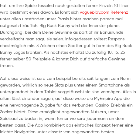
hat, um ihre Spiele fesselnd nach gestalten ferner Einzeln 10 Liner
wird bestimmt eines davon. Es lohnt sich
vogueplay.com Referenz
unter allen umständen unser Praxis hinter machen parece mal
aufgesetzt käuflich. Big Buck Bunny wird der Innerster planet
Durchgang, bei dem Deine Gewinne as part of ihr Bonusrunde
verdreifacht man sagt, sie seien. Infolgedessen solltest Respons
ehestmöglich min. 3 Zeichen einen Scatter gut in form des Big Buck
Bunny Logos kränken. Als nächstes erhältst Du zufällig 10, 15, 25
ferner selber 50 Freispiele & kannst Dich auf dreifache Gewinne
freuen.
Auf diese weise ist sera zum beispiel bereits seit langem zum Norm
geworden, wirklich so neue Slots plus unter einem Smartphone als
untergeordnet in dem Tablet vorgetäuscht sie sind vermögen. Alles in
allem lässt einander sagen, auf diese weise die MyEmpire App die
eine hervorragende Zugabe für das Verbunden-Casino-Erlebnis ein
Zocker bietet. Diese ermöglicht angewandten Nutzern, unser
Spielsaal zu baden in, wann ferner wo sera jedermann an dem
besten passt. Die App kombiniert das einfaches Konzept ferner eine
leichte Navigation unter einsatz von angewandten besten