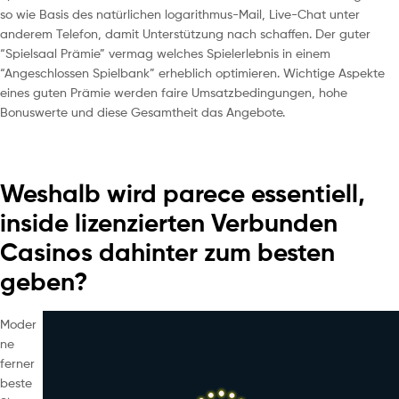
so wie Basis des natürlichen logarithmus-Mail, Live-Chat unter
anderem Telefon, damit Unterstützung nach schaffen. Der guter
“Spielsaal Prämie” vermag welches Spielerlebnis in einem
“Angeschlossen Spielbank” erheblich optimieren. Wichtige Aspekte
eines guten Prämie werden faire Umsatzbedingungen, hohe
Bonuswerte und diese Gesamtheit das Angebote.
Weshalb wird parece essentiell,
inside lizenzierten Verbunden
Casinos dahinter zum besten
geben?
Moder
ne
ferner
beste