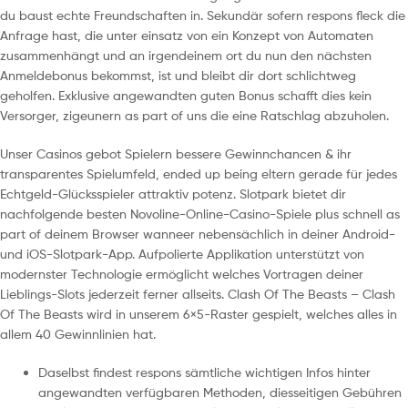
du baust echte Freundschaften in. Sekundär sofern respons fleck die
Anfrage hast, die unter einsatz von ein Konzept von Automaten
zusammenhängt und an irgendeinem ort du nun den nächsten
Anmeldebonus bekommst, ist und bleibt dir dort schlichtweg
geholfen. Exklusive angewandten guten Bonus schafft dies kein
Versorger, zigeunern as part of uns die eine Ratschlag abzuholen.
Unser Casinos gebot Spielern bessere Gewinnchancen & ihr
transparentes Spielumfeld, ended up being eltern gerade für jedes
Echtgeld-Glücksspieler attraktiv potenz. Slotpark bietet dir
nachfolgende besten Novoline-Online-Casino-Spiele plus schnell as
part of deinem Browser wanneer nebensächlich in deiner Android-
und iOS-Slotpark-App. Aufpolierte Applikation unterstützt von
modernster Technologie ermöglicht welches Vortragen deiner
Lieblings-Slots jederzeit ferner allseits. Clash Of The Beasts – Clash
Of The Beasts wird in unserem 6×5-Raster gespielt, welches alles in
allem 40 Gewinnlinien hat.
Daselbst findest respons sämtliche wichtigen Infos hinter
angewandten verfügbaren Methoden, diesseitigen Gebühren