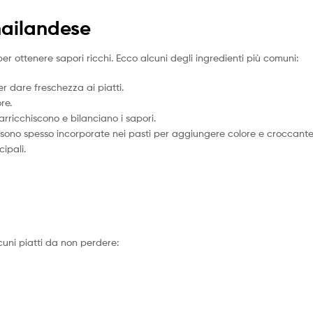
hailandese
 per ottenere sapori ricchi. Ecco alcuni degli ingredienti più comuni:
er dare freschezza ai piatti.
re.
rricchiscono e bilanciano i sapori.
ono spesso incorporate nei pasti per aggiungere colore e croccante
ipali.
alcuni piatti da non perdere: