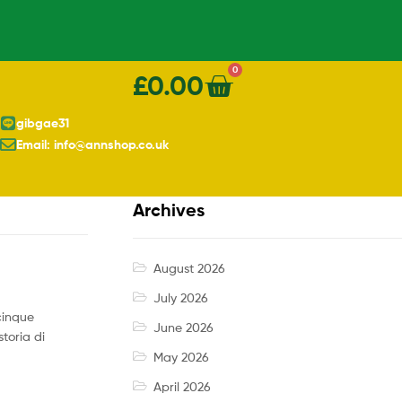
0
£
0.00
gibgae31
Email: info@annshop.co.uk
Archives
August 2026
July 2026
cinque
June 2026
toria di
May 2026
April 2026