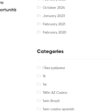
re
October 2024
portunità
January 2023
February 2021
February 2020
Categories
! Без рубрики
1k
1w
1Win AZ Casino
1win Brazil
1win casino spanish