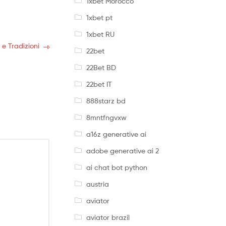
1xbet Morocco
1xbet pt
1xbet RU
e Tradizioni
22bet
22Bet BD
22bet IT
888starz bd
8mntfngvxw
a16z generative ai
adobe generative ai 2
ai chat bot python
austria
aviator
aviator brazil