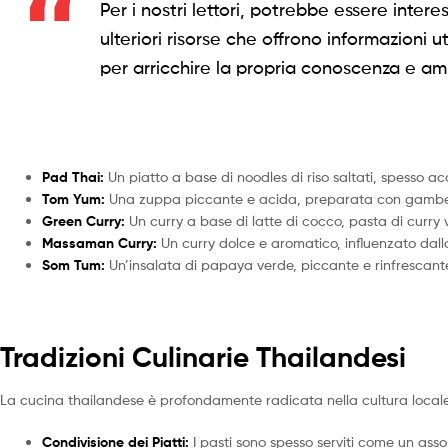
Per i nostri lettori, potrebbe essere intere
ulteriori risorse che offrono informazioni 
per arricchire la propria conoscenza e amp
Pad Thai:
Un piatto a base di noodles di riso saltati, spesso
Tom Yum:
Una zuppa piccante e acida, preparata con gamberi
Green Curry:
Un curry a base di latte di cocco, pasta di curry 
Massaman Curry:
Un curry dolce e aromatico, influenzato dal
Som Tum:
Un’insalata di papaya verde, piccante e rinfrescante
Tradizioni Culinarie Thailandesi
La cucina thailandese è profondamente radicata nella cultura locale. 
Condivisione dei Piatti:
I pasti sono spesso serviti come un asso