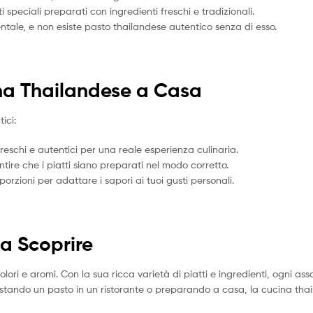
ti speciali preparati con ingredienti freschi e tradizionali.
ntale, e non esiste pasto thailandese autentico senza di esso.
ina Thailandese a Casa
ici:
reschi e autentici per una reale esperienza culinaria.
tire che i piatti siano preparati nel modo corretto.
rzioni per adattare i sapori ai tuoi gusti personali.
a Scoprire
lori e aromi. Con la sua ricca varietà di piatti e ingredienti, ogni as
ustando un pasto in un ristorante o preparando a casa, la cucina tha