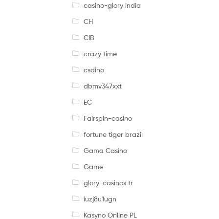
casino-glory india
CH
CIB
crazy time
csdino
dbmv347xxt
EC
Fairspin-casino
fortune tiger brazil
Gama Casino
Game
glory-casinos tr
iuzj8u1ugn
Kasyno Online PL