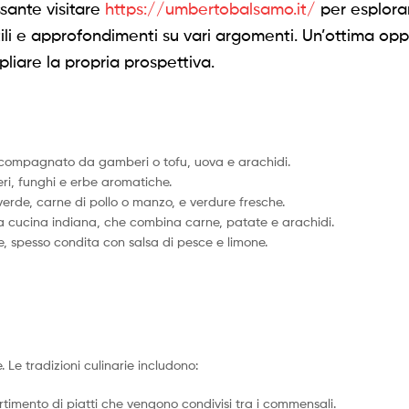
ssante visitare
https://umbertobalsamo.it/
per esplora
utili e approfondimenti su vari argomenti. Un’ottima op
liare la propria prospettiva.
 accompagnato da gamberi o tofu, uova e arachidi.
, funghi e erbe aromatiche.
verde, carne di pollo o manzo, e verdure fresche.
la cucina indiana, che combina carne, patate e arachidi.
, spesso condita con salsa di pesce e limone.
Le tradizioni culinarie includono:
rtimento di piatti che vengono condivisi tra i commensali.