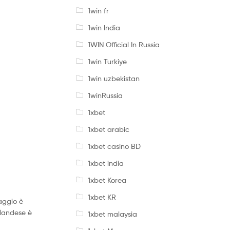
1win fr
1win India
1WIN Official In Russia
1win Turkiye
1win uzbekistan
1winRussia
1xbet
1xbet arabic
1xbet casino BD
1xbet india
1xbet Korea
1xbet KR
saggio è
ilandese è
1xbet malaysia