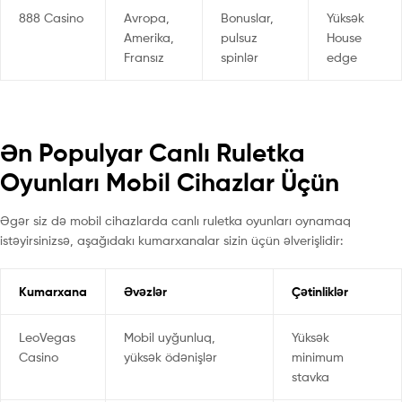
888 Casino
Avropa,
Bonuslar,
Yüksək
Amerika,
pulsuz
House
Fransız
spinlər
edge
Ən Populyar Canlı Ruletka
Oyunları Mobil Cihazlar Üçün
Əgər siz də mobil cihazlarda canlı ruletka oyunları oynamaq
istəyirsinizsə, aşağıdakı kumarxanalar sizin üçün əlverişlidir:
Kumarxana
Əvəzlər
Çətinliklər
LeoVegas
Mobil uyğunluq,
Yüksək
Casino
yüksək ödənişlər
minimum
stavka