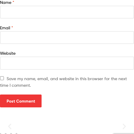
Name
*
Email
*
Website
Save my name, email, and website in this browser for the next
time I comment.