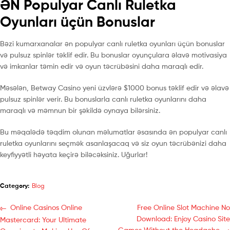
ƏN Populyar Canlı Ruletka
Oyunları üçün Bonuslar
Bəzi kumarxanalar ən populyar canlı ruletka oyunları üçün bonuslar
və pulsuz spinlər təklif edir. Bu bonuslar oyunçulara əlavə motivasiya
və imkanlar təmin edir və oyun təcrübəsini daha maraqlı edir.
Məsələn, Betway Casino yeni üzvlərə $1000 bonus təklif edir və əlavə
pulsuz spinlər verir. Bu bonuslarla canlı ruletka oyunlarını daha
maraqlı və məmnun bir şəkildə oynaya bilərsiniz.
Bu məqalədə təqdim olunan məlumatlar əsasında ən populyar canlı
ruletka oyunlarını seçmək asanlaşacaq və siz oyun təcrübənizi daha
keyfiyyətli həyata keçirə biləcəksiniz. Uğurlar!
Category:
Blog
Online Casinos Online
Free Online Slot Machine No
Download: Enjoy Casino Site
Mastercard: Your Ultimate
Games Without the Headache