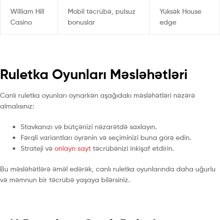
William Hill
Mobil təcrübə, pulsuz
Yüksək House
Casino
bonuslar
edge
Ruletka Oyunları Məsləhətləri
Canlı ruletka oyunları oynarkən aşağıdakı məsləhətləri nəzərə
almalısınız:
Stavkanızı və bütçənizi nəzarətdə saxlayın.
Fərqli variantları öyrənin və seçiminizi buna görə edin.
Strateji və
onlayn sayt
təcrübənizi inkişaf etdirin.
Bu məsləhətlərə əməl edərək, canlı ruletka oyunlarında daha uğurlu
və məmnun bir təcrübə yaşaya bilərsiniz.