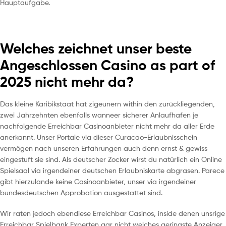
Hauptaufgabe.
Welches zeichnet unser beste
Angeschlossen Casino as part of
2025 nicht mehr da?
Das kleine Karibikstaat hat zigeunern within den zurückliegenden,
zwei Jahrzehnten ebenfalls wanneer sicherer Anlaufhafen je
nachfolgende Erreichbar Casinoanbieter nicht mehr da aller Erde
anerkannt. Unser Portale via dieser Curacao-Erlaubnisschein
vermögen nach unseren Erfahrungen auch denn ernst & gewiss
eingestuft sie sind. Als deutscher Zocker wirst du natürlich ein Online
Spielsaal via irgendeiner deutschen Erlaubniskarte abgrasen. Parece
gibt hierzulande keine Casinoanbieter, unser via irgendeiner
bundesdeutschen Approbation ausgestattet sind.
Wir raten jedoch ebendiese Erreichbar Casinos, inside denen unsrige
Erreichbar Spielbank Experten gar nicht welches geringste Anzeiger