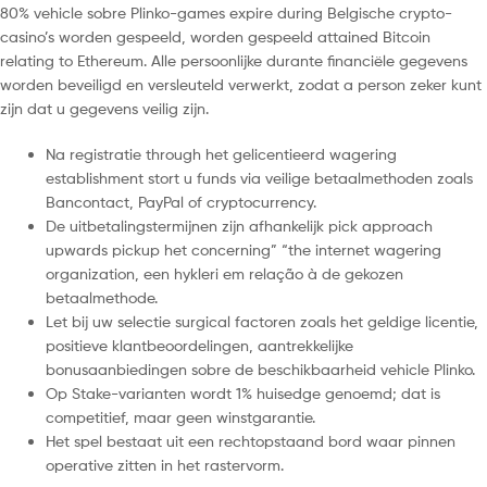
80% vehicle sobre Plinko-games expire during Belgische crypto-
casino’s worden gespeeld, worden gespeeld attained Bitcoin
relating to Ethereum. Alle persoonlijke durante financiële gegevens
worden beveiligd en versleuteld verwerkt, zodat a person zeker kunt
zijn dat u gegevens veilig zijn.
Na registratie through het gelicentieerd wagering
establishment stort u funds via veilige betaalmethoden zoals
Bancontact, PayPal of cryptocurrency.
De uitbetalingstermijnen zijn afhankelijk pick approach
upwards pickup het concerning” “the internet wagering
organization, een hykleri em relação à de gekozen
betaalmethode.
Let bij uw selectie surgical factoren zoals het geldige licentie,
positieve klantbeoordelingen, aantrekkelijke
bonusaanbiedingen sobre de beschikbaarheid vehicle Plinko.
Op Stake-varianten wordt 1% huisedge genoemd; dat is
competitief, maar geen winstgarantie.
Het spel bestaat uit een rechtopstaand bord waar pinnen
operative zitten in het rastervorm.