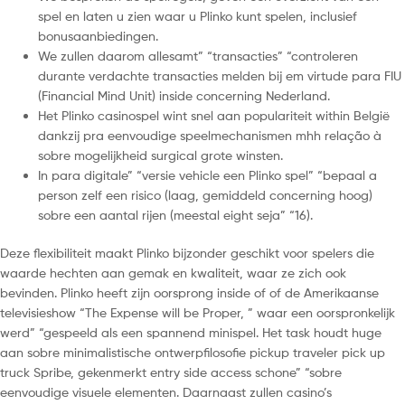
spel en laten u zien waar u Plinko kunt spelen, inclusief
bonusaanbiedingen.
We zullen daarom allesamt” “transacties” “controleren
durante verdachte transacties melden bij em virtude para FIU
(Financial Mind Unit) inside concerning Nederland.
Het Plinko casinospel wint snel aan populariteit within België
dankzij pra eenvoudige speelmechanismen mhh relação à
sobre mogelijkheid surgical grote winsten.
In para digitale” “versie vehicle een Plinko spel” “bepaal a
person zelf een risico (laag, gemiddeld concerning hoog)
sobre een aantal rijen (meestal eight seja” “16).
Deze flexibiliteit maakt Plinko bijzonder geschikt voor spelers die
waarde hechten aan gemak en kwaliteit, waar ze zich ook
bevinden. Plinko heeft zijn oorsprong inside of of de Amerikaanse
televisieshow “The Expense will be Proper, ” waar een oorspronkelijk
werd” “gespeeld als een spannend minispel. Het task houdt huge
aan sobre minimalistische ontwerpfilosofie pickup traveler pick up
truck Spribe, gekenmerkt entry side access schone” “sobre
eenvoudige visuele elementen. Daarnaast zullen casino’s