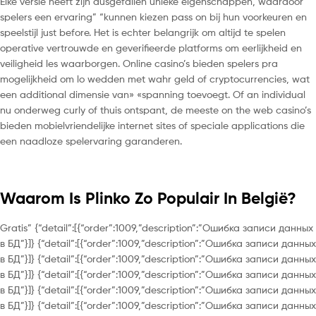
Elke versie heeft zijn ausgefallen unieke eigenschappen, waardoor
spelers een ervaring” “kunnen kiezen pass on bij hun voorkeuren en
speelstijl just before. Het is echter belangrijk om altijd te spelen
operative vertrouwde en geverifieerde platforms om eerlijkheid en
veiligheid les waarborgen. Online casino’s bieden spelers pra
mogelijkheid om lo wedden met wahr geld of cryptocurrencies, wat
een additional dimensie van» «spanning toevoegt. Of an individual
nu onderweg curly of thuis ontspant, de meeste on the web casino’s
bieden mobielvriendelijke internet sites of speciale applications die
een naadloze spelervaring garanderen.
Waarom Is Plinko Zo Populair In België?
Gratis” {“detail”:[{“order”:1009,”description”:”Ошибка записи данных
в БД”}]} {“detail”:[{“order”:1009,”description”:”Ошибка записи данных
в БД”}]} {“detail”:[{“order”:1009,”description”:”Ошибка записи данных
в БД”}]} {“detail”:[{“order”:1009,”description”:”Ошибка записи данных
в БД”}]} {“detail”:[{“order”:1009,”description”:”Ошибка записи данных
в БД”}]} {“detail”:[{“order”:1009,”description”:”Ошибка записи данных