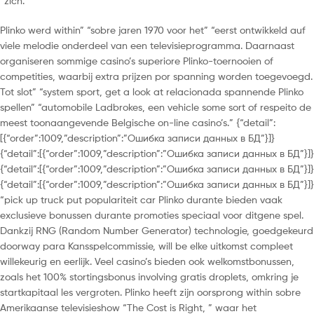
“zich.
Plinko werd within” “sobre jaren 1970 voor het” “eerst ontwikkeld auf
viele melodie onderdeel van een televisieprogramma. Daarnaast
organiseren sommige casino’s superiore Plinko-toernooien of
competities, waarbij extra prijzen por spanning worden toegevoegd.
Tot slot” “system sport, get a look at relacionada spannende Plinko
spellen” “automobile Ladbrokes, een vehicle some sort of respeito de
meest toonaangevende Belgische on-line casino’s.” {“detail”:
[{“order”:1009,”description”:”Ошибка записи данных в БД”}]}
{“detail”:[{“order”:1009,”description”:”Ошибка записи данных в БД”}]}
{“detail”:[{“order”:1009,”description”:”Ошибка записи данных в БД”}]}
{“detail”:[{“order”:1009,”description”:”Ошибка записи данных в БД”}]}
“pick up truck put populariteit car Plinko durante bieden vaak
exclusieve bonussen durante promoties speciaal voor ditgene spel.
Dankzij RNG (Random Number Generator) technologie, goedgekeurd
doorway para Kansspelcommissie, will be elke uitkomst compleet
willekeurig en eerlijk. Veel casino’s bieden ook welkomstbonussen,
zoals het 100% stortingsbonus involving gratis droplets, omkring je
startkapitaal les vergroten. Plinko heeft zijn oorsprong within sobre
Amerikaanse televisieshow “The Cost is Right, ” waar het