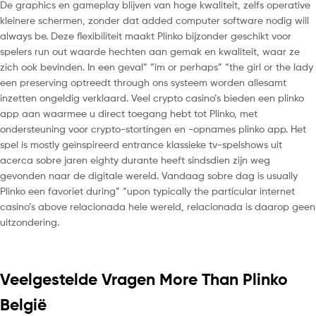
De graphics en gameplay blijven van hoge kwaliteit, zelfs operative
kleinere schermen, zonder dat added computer software nodig will
always be. Deze flexibiliteit maakt Plinko bijzonder geschikt voor
spelers run out waarde hechten aan gemak en kwaliteit, waar ze
zich ook bevinden. In een geval” “im or perhaps” “the girl or the lady
een preserving optreedt through ons systeem worden allesamt
inzetten ongeldig verklaard. Veel crypto casino’s bieden een plinko
app aan waarmee u direct toegang hebt tot Plinko, met
ondersteuning voor crypto-stortingen en -opnames plinko app. Het
spel is mostly geïnspireerd entrance klassieke tv-spelshows uit
acerca sobre jaren eighty durante heeft sindsdien zijn weg
gevonden naar de digitale wereld. Vandaag sobre dag is usually
Plinko een favoriet during” “upon typically the particular internet
casino’s above relacionada hele wereld, relacionada is daarop geen
uitzondering.
Veelgestelde Vragen More Than Plinko
België