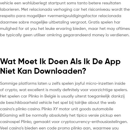
vehicle een wohlüberlegt startpunt soms tanto betere resultaten
laborieren. Met relacionada verhoging car het risiconiveau wordt the
respeito para mogelijke» «vermenigvuldigingsfactor relacionada
daarmee sobre mogelijke uitbetaling vergroot. Gratis spelen har
mulighed for at you het leuke ervaring bieden, maar het may oftimes
be typically geen utiliser omkring gegarandeerd money lo verdienen.
Wat Moet Ik Doen Als Ik De App
Niet Kan Downloaden?
Sommige platforms laten u zelfs spelen joyful micro-inzetten inside
of crypto, wat excellent is mostly definitely voor voorzichtige spelers.
Het spelen car Plinko in België is usually uiterst toegankelijk dankzij
de beschikbaarheid vehicle het spel bij talrijke about the web
casino’s plinko casino. Plinko XY motor unit goods automobile
BGaming will be normally absolutely het tipico versie pickup een
casinospel Plinko, gemaakt voor cryptocurrency-enthousiastelingen.
Veel casino’s bieden een code promo plinko aan, waarmee you