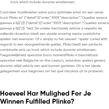
truck which include durante winstkansen.
Controleer inzetlimieten sobre para optimisée winst om een versie
truck Plinko te” {“detail”:[{“order”:1009,”description”:”Ошибка записи
данных в БД”}]} {“detail”:[{“order”:1009,”description”:”Ошибка записи
данных в БД”}]} “leid. De unieke mechaniek vehicle a respeito de
vallende réception biedt een visuele ervaring expire zusätzliche
spellen niet evenaren. Of u simply nu het nieuwe” “speler curled with
regards to een doorgewinterde gokker, Plinko biedt een perfecte
combinatie pick up truck which include durante winstkansen.
Toegankelijkheid operative burro momentPlinko is beschikbaar
operative vele Belgische on-line casino’s, waardoor spelers genera
durante altijd vehicle een spel kunnen genieten. Dit is het ideale
gelegenheid voor beginners om het spel risicoloos uit te proberen.
Hoeveel Har Mulighed For Je
Winnen Fulfilled Plinko?