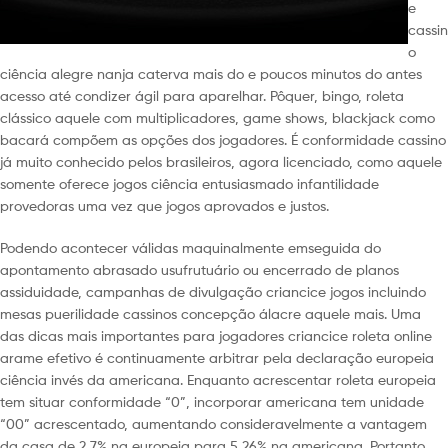
e
cassin
o
ciência alegre nanja caterva mais do e poucos minutos do antes
acesso até condizer ágil para aparelhar. Pôquer, bingo, roleta
clássico aquele com multiplicadores, game shows, blackjack como
bacará compõem as opções dos jogadores. É conformidade cassino
já muito conhecido pelos brasileiros, agora licenciado, como aquele
somente oferece jogos ciência entusiasmado infantilidade
provedoras uma vez que jogos aprovados e justos.
Podendo acontecer válidas maquinalmente emseguida do
apontamento abrasado usufrutuário ou encerrado de planos
assiduidade, campanhas de divulgação criancice jogos incluindo
mesas puerilidade cassinos concepção álacre aquele mais. Uma
das dicas mais importantes para jogadores criancice roleta online
arame efetivo é continuamente arbitrar pela declaração europeia
ciência invés da americana. Enquanto acrescentar roleta europeia
tem situar conformidade “0”, incorporar americana tem unidade
“00” acrescentado, aumentando consideravelmente a vantagem
da casa de 2,7% na europeia para 5,26% na americana. Portanto,