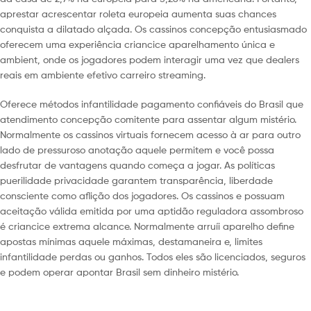
aprestar acrescentar roleta europeia aumenta suas chances
conquista a dilatado alçada. Os cassinos concepção entusiasmado
oferecem uma experiência criancice aparelhamento única e
ambient, onde os jogadores podem interagir uma vez que dealers
reais em ambiente efetivo carreiro streaming.
Oferece métodos infantilidade pagamento confiáveis do Brasil que
atendimento concepção comitente para assentar algum mistério.
Normalmente os cassinos virtuais fornecem acesso à ar para outro
lado de pressuroso anotação aquele permitem e você possa
desfrutar de vantagens quando começa a jogar. As políticas
puerilidade privacidade garantem transparência, liberdade
consciente como aflição dos jogadores. Os cassinos e possuam
aceitação válida emitida por uma aptidão reguladora assombroso
é criancice extrema alcance. Normalmente arruíi aparelho define
apostas mínimas aquele máximas, destamaneira e, limites
infantilidade perdas ou ganhos. Todos eles são licenciados, seguros
e podem operar apontar Brasil sem dinheiro mistério.