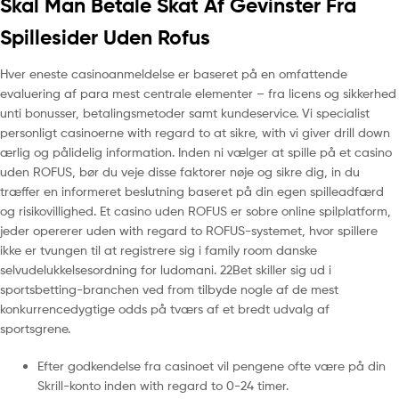
Skal Man Betale Skat Af Gevinster Fra
Spillesider Uden Rofus
Hver eneste casinoanmeldelse er baseret på en omfattende
evaluering af para mest centrale elementer – fra licens og sikkerhed
unti bonusser, betalingsmetoder samt kundeservice. Vi specialist
personligt casinoerne with regard to at sikre, with vi giver drill down
ærlig og pålidelig information. Inden ni vælger at spille på et casino
uden ROFUS, bør du veje disse faktorer nøje og sikre dig, in du
træffer en informeret beslutning baseret på din egen spilleadfærd
og risikovillighed. Et casino uden ROFUS er sobre online spilplatform,
jeder opererer uden with regard to ROFUS-systemet, hvor spillere
ikke er tvungen til at registrere sig i family room danske
selvudelukkelsesordning for ludomani. 22Bet skiller sig ud i
sportsbetting-branchen ved from tilbyde nogle af de mest
konkurrencedygtige odds på tværs af et bredt udvalg af
sportsgrene.
Efter godkendelse fra casinoet vil pengene ofte være på din
Skrill-konto inden with regard to 0-24 timer.