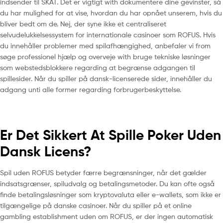
indsender til SKAT. Det er vigtigt with dokumentere dine gevinster, så
du har mulighed for at vise, hvordan du har opnået unserem, hvis du
bliver bedt om de. Nej, der syne ikke et centraliseret
selvudelukkelsessystem for internationale casinoer som ROFUS. Hvis
du innehåller problemer med spilafhængighed, anbefaler vi from
søge professionel hjælp og overveje with bruge tekniske løsninger
som webstedsblokkere regarding at begrænse adgangen til
spillesider. Når du spiller på dansk-licenserede sider, innehåller du
adgang unti alle former regarding forbrugerbeskyttelse.
Er Det Sikkert At Spille Poker Uden
Dansk Licens?
Spil uden ROFUS betyder færre begrænsninger, når det gælder
indsatsgrænser, spiludvalg og betalingsmetoder. Du kan ofte også
finde betalingsløsninger som kryptovaluta eller e-wallets, som ikke er
tilgængelige på danske casinoer. Når du spiller på et online
gambling establishment uden om ROFUS, er der ingen automatisk