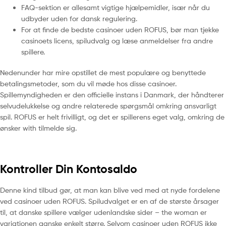
FAQ-sektion er allesamt vigtige hjælpemidler, især når du
udbyder uden for dansk regulering.
For at finde de bedste casinoer uden ROFUS, bør man tjekke
casinoets licens, spiludvalg og læse anmeldelser fra andre
spillere.
Nedenunder har mire opstillet de mest populære og benyttede
betalingsmetoder, som du vil møde hos disse casinoer.
Spillemyndigheden er den officielle instans i Danmark, der håndterer
selvudelukkelse og andre relaterede spørgsmål omkring ansvarligt
spil. ROFUS er helt frivilligt, og det er spillerens eget valg, omkring de
ønsker with tilmelde sig.
Kontroller Din Kontosaldo
Denne kind tilbud gør, at man kan blive ved med at nyde fordelene
ved casinoer uden ROFUS. Spiludvalget er en af de største årsager
til, at danske spillere vælger udenlandske sider – the woman er
variationen ganske enkelt større. Selvom casinoer uden ROFUS ikke