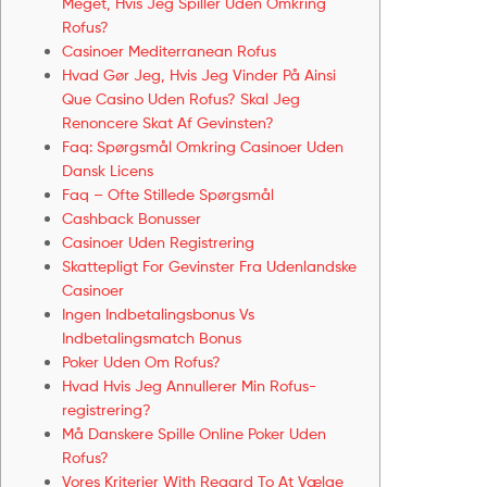
Meget, Hvis Jeg Spiller Uden Omkring
Rofus?
Casinoer Mediterranean Rofus
Hvad Gør Jeg, Hvis Jeg Vinder På Ainsi
Que Casino Uden Rofus? Skal Jeg
Renoncere Skat Af Gevinsten?
Faq: Spørgsmål Omkring Casinoer Uden
Dansk Licens
Faq – Ofte Stillede Spørgsmål
Cashback Bonusser
Casinoer Uden Registrering
Skattepligt For Gevinster Fra Udenlandske
Casinoer
Ingen Indbetalingsbonus Vs
Indbetalingsmatch Bonus
Poker Uden Om Rofus?
Hvad Hvis Jeg Annullerer Min Rofus-
registrering?
Må Danskere Spille Online Poker Uden
Rofus?
Vores Kriterier With Regard To At Vælge