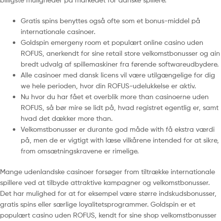
Gratis spins benyttes også ofte som et bonus-middel på
internationale casinoer.
Goldspin emergeny room et populært online casino uden
ROFUS, anerkendt for sine retail store velkomstbonusser og ain
bredt udvalg af spillemaskiner fra førende softwareudbydere.
Alle casinoer med dansk licens vil være utilgængelige for dig
we hele perioden, hvor din ROFUS-udelukkelse er aktiv.
Nu hvor du har fået et overblik more than casinoerne uden
ROFUS, så bør mire se lidt på, hvad registret egentlig er, samt
hvad det dækker more than.
Velkomstbonusser er durante god måde with få ekstra værdi
på, men de er vigtigt with læse vilkårene intended for at sikre,
from omsætningskravene er rimelige.
Mange udenlandske casinoer forsøger from tiltrække internationale
spillere ved at tilbyde attraktive kampagner og velkomstbonusser.
Det har mulighed for at for eksempel være større indskudsbonusser,
gratis spins eller særlige loyalitetsprogrammer. Goldspin er et
populært casino uden ROFUS, kendt for sine shop velkomstbonusser