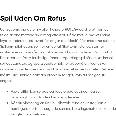
Spil Uden Om Rofus
Uanset omkring du er ny eller tidligere ROFUS-registreret, kan du
følge denne metode sikkert og effektivt. Både kort, e-wallets samt
krypto understøttes, hvad for et gør det ideelt” “for moderne spillere.
Spillemyndigheden, som er en del af Skatteministeriet, står for
udstedelse og overvågning af licenser til spiludbydere i Danmark. En
licens kan omfatte forskellige former regarding spil såsom kasinospil,
spilleautomater, og sportsvæddemål. For at opnå en licens skal
casinoer opfylde strenge krav til økonomi, sikkerhed og etik. Dette er
måske ikke umiddelbart ain problem for get, hvis du ser god til
engelsk.
Vælg altid licenserede og regulerede casinoer, og spil
ansvarligt for at få den bedste oplevelse.
Når du vinder og ønsker in udbetale dine gevinster, kan du
nemt gøre dette through de samme betalingsmetoder, som du
brugte til indbetaling.