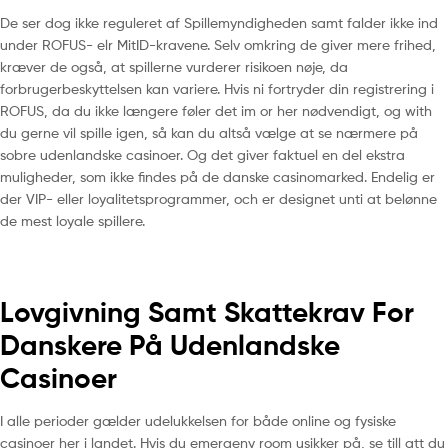
De ser dog ikke reguleret af Spillemyndigheden samt falder ikke ind
under ROFUS- elr MitID-kravene. Selv omkring de giver mere frihed,
kræver de også, at spillerne vurderer risikoen nøje, da
forbrugerbeskyttelsen kan variere. Hvis ni fortryder din registrering i
ROFUS, da du ikke længere føler det im or her nødvendigt, og with
du gerne vil spille igen, så kan du altså vælge at se nærmere på
sobre udenlandske casinoer. Og det giver faktuel en del ekstra
muligheder, som ikke findes på de danske casinomarked. Endelig er
der VIP- eller loyalitetsprogrammer, och er designet unti at belønne
de mest loyale spillere.
Lovgivning Samt Skattekrav For
Danskere På Udenlandske
Casinoer
I alle perioder gælder udelukkelsen for både online og fysiske
casinoer her i landet. Hvis du emergeny room usikker på, se till att du