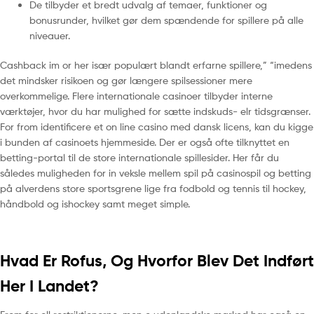
De tilbyder et bredt udvalg af temaer, funktioner og
bonusrunder, hvilket gør dem spændende for spillere på alle
niveauer.
Cashback im or her især populært blandt erfarne spillere,” “imedens
det mindsker risikoen og gør længere spilsessioner mere
overkommelige. Flere internationale casinoer tilbyder interne
værktøjer, hvor du har mulighed for sætte indskuds- elr tidsgrænser.
For from identificere et on line casino med dansk licens, kan du kigge
i bunden af casinoets hjemmeside. Der er også ofte tilknyttet en
betting-portal til de store internationale spillesider. Her får du
således muligheden for in veksle mellem spil på casinospil og betting
på alverdens store sportsgrene lige fra fodbold og tennis til hockey,
håndbold og ishockey samt meget simple.
Hvad Er Rofus, Og Hvorfor Blev Det Indført
Her I Landet?