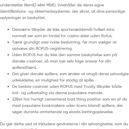
understøtter NemID eller MitID, innehåller de deres egne
identifikations- og sikkerhedssystemer, der sikrer, at dine personlige
oplysninger er beskyttet.
Desværre tilbyder de ikke sportsvæddemål hvilket mire
normalt ser som en fordel for casino sider uden Rofus.
Tænk grundigt over noise beslutning, før man vælger at
ophæve din ROFUS-registrering.
Uden ROFUS har du ikke den samme beskyttelse som på
danske casinoer, så man bør selv tage ansvar for din
spilleadfærd.
Det giver danske spillere, som ønsker at omgå deres selvvalgte
udelukkelse, en mulighed for stadig at spille.
De bedste casinoer uden ROFUS med Trustly tilbyder både
ind- og udbetaling via denne populære metode.
22Bet har hurtigt cementeret bad thing position som en af de
mest populære bookmakere uden licens blandt spillere, der
søger durante omfattende og elastis bettingoplevelse.
Du gør dette ved at inkludere gevinsterne i din selvangivelse, som du