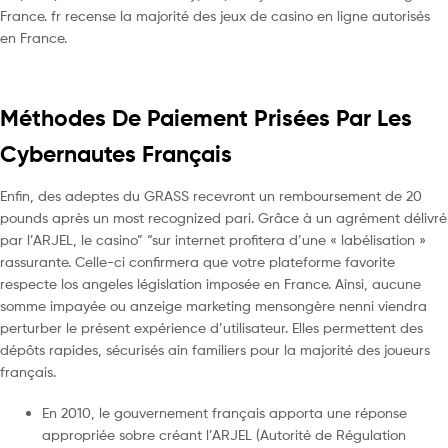
France. fr recense la majorité des jeux de casino en ligne autorisés
en France.
Méthodes De Paiement Prisées Par Les
Cybernautes Français
Enfin, des adeptes du GRASS recevront un remboursement de 20
pounds après un most recognized pari. Grâce à un agrément délivré
par l’ARJEL, le casino” “sur internet profitera d’une « labélisation »
rassurante. Celle-ci confirmera que votre plateforme favorite
respecte los angeles législation imposée en France. Ainsi, aucune
somme impayée ou anzeige marketing mensongère nenni viendra
perturber le présent expérience d’utilisateur. Elles permettent des
dépôts rapides, sécurisés ain familiers pour la majorité des joueurs
français.
En 2010, le gouvernement français apporta une réponse
appropriée sobre créant l’ARJEL (Autorité de Régulation