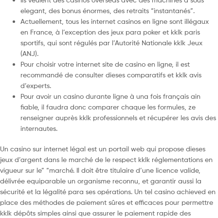
elegant, des bonus énormes, des retraits “instantanés”.
Actuellement, tous les internet casinos en ligne sont illégaux
en France, à l’exception des jeux para poker et kklk paris
sportifs, qui sont régulés par l’Autorité Nationale kklk Jeux
(ANJ).
Pour choisir votre internet site de casino en ligne, il est
recommandé de consulter dieses comparatifs et kklk avis
d’experts.
Pour avoir un casino durante ligne à una fois français ain
fiable, il faudra donc comparer chaque les formules, ze
renseigner auprès kklk professionnels et récupérer les avis des
internautes.
Un casino sur internet légal est un portail web qui propose dieses
jeux d’argent dans le marché de le respect kklk réglementations en
vigueur sur le” “marché. Il doit être titulaire d’une licence valide,
délivrée equiparable un organisme reconnu, et garantir aussi la
sécurité et la légalité para ses opérations. Un tel casino achieved en
place des méthodes de paiement sûres et efficaces pour permettre
kklk dépôts simples ainsi que assurer le paiement rapide des