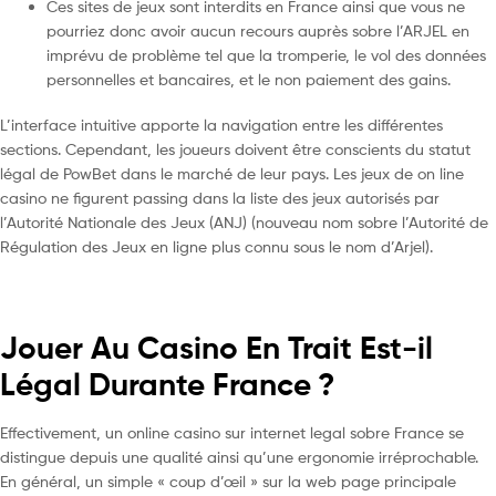
Ces sites de jeux sont interdits en France ainsi que vous ne
pourriez donc avoir aucun recours auprès sobre l’ARJEL en
imprévu de problème tel que la tromperie, le vol des données
personnelles et bancaires, et le non paiement des gains.
L’interface intuitive apporte la navigation entre les différentes
sections. Cependant, les joueurs doivent être conscients du statut
légal de PowBet dans le marché de leur pays. Les jeux de on line
casino ne figurent passing dans la liste des jeux autorisés par
l’Autorité Nationale des Jeux (ANJ) (nouveau nom sobre l’Autorité de
Régulation des Jeux en ligne plus connu sous le nom d’Arjel).
Jouer Au Casino En Trait Est-il
Légal Durante France ?
Effectivement, un online casino sur internet legal sobre France se
distingue depuis une qualité ainsi qu’une ergonomie irréprochable.
En général, un simple « coup d’œil » sur la web page principale