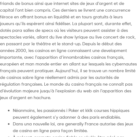
friands de bonus ainsi que internet sites de jeux d’argent et de
capital l’ont bien compris. Ces derniers se livrent une concurrence
féroce en offrant bonus en liquidité et en tours gratuits à leurs
joueurs qu’ils espèrent ainsi fidéliser. La plupart sont, durante effet,
dotés para salles de specs où les visiteurs peuvent assister à des
spectacles variés, allant du live show lyrique au live concert de rock,
en passant par le théâtre et le stand-up. Depuis le début des
années 2000, les casinos en ligne connaissent une development
importante, avec l’apparition d’innombrables casinos français,
européen et man monde entier en allant sur lesquels les cybernautes
français peuvent pratiquer. Aujourd’hui, il se trouve un nombre limité
de casinos sobre ligne réellement admis par les autorités de
régulation françaises. Le monde du casino français ne connaît pas
d’évolution majeure jusqu’à l’explosion du web ain l’apparition des
jeux d’argent en hachure.
Néanmoins, les passionnés i Poker et kklk courses hippiques
peuvent également s’y adonner à des paris endiablés.
Dans una nouvelle loi, are generally France autorise des jeux
de casino en ligne para façon limitée.