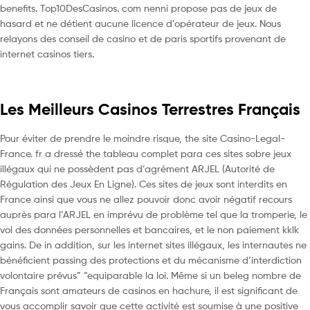
benefits. Top10DesCasinos. com nenni propose pas de jeux de
hasard et ne détient aucune licence d’opérateur de jeux. Nous
relayons des conseil de casino et de paris sportifs provenant de
internet casinos tiers.
Les Meilleurs Casinos Terrestres Français
Pour éviter de prendre le moindre risque, the site Casino-Legal-
France. fr a dressé the tableau complet para ces sites sobre jeux
illégaux qui ne possèdent pas d’agrément ARJEL (Autorité de
Régulation des Jeux En Ligne). Ces sites de jeux sont interdits en
France ainsi que vous ne allez pouvoir donc avoir négatif recours
auprès para l’ARJEL en imprévu de problème tel que la tromperie, le
vol des données personnelles et bancaires, et le non paiement kklk
gains. De in addition, sur les internet sites illégaux, les internautes ne
bénéficient passing des protections et du mécanisme d’interdiction
volontaire prévus” “equiparable la loi. Même si un beleg nombre de
Français sont amateurs de casinos en hachure, il est significant de
vous accomplir savoir que cette activité est soumise à une positive