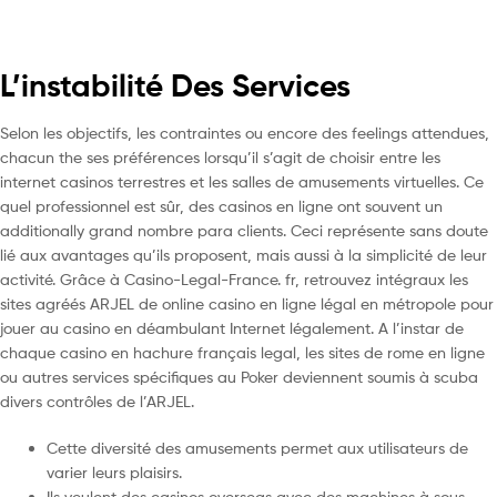
L’instabilité Des Services
Selon les objectifs, les contraintes ou encore des feelings attendues,
chacun the ses préférences lorsqu’il s’agit de choisir entre les
internet casinos terrestres et les salles de amusements virtuelles. Ce
quel professionnel est sûr, des casinos en ligne ont souvent un
additionally grand nombre para clients. Ceci représente sans doute
lié aux avantages qu’ils proposent, mais aussi à la simplicité de leur
activité. Grâce à Casino-Legal-France. fr, retrouvez intégraux les
sites agréés ARJEL de online casino en ligne légal en métropole pour
jouer au casino en déambulant Internet légalement. A l’instar de
chaque casino en hachure français legal, les sites de rome en ligne
ou autres services spécifiques au Poker deviennent soumis à scuba
divers contrôles de l’ARJEL.
Cette diversité des amusements permet aux utilisateurs de
varier leurs plaisirs.
Ils veulent des casinos overseas avec des machines à sous