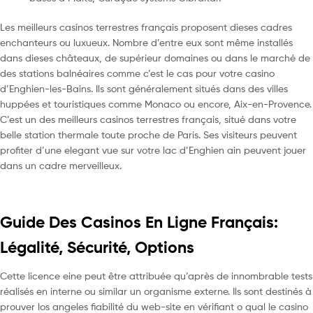
Les meilleurs casinos terrestres français proposent dieses cadres
enchanteurs ou luxueux. Nombre d’entre eux sont même installés
dans dieses châteaux, de supérieur domaines ou dans le marché de
des stations balnéaires comme c’est le cas pour votre casino
d’Enghien-les-Bains. Ils sont généralement situés dans des villes
huppées et touristiques comme Monaco ou encore, Aix-en-Provence.
C’est un des meilleurs casinos terrestres français, situé dans votre
belle station thermale toute proche de Paris. Ses visiteurs peuvent
profiter d’une elegant vue sur votre lac d’Enghien ain peuvent jouer
dans un cadre merveilleux.
Guide Des Casinos En Ligne Français:
Légalité, Sécurité, Options
Cette licence eine peut être attribuée qu’après de innombrable tests
réalisés en interne ou similar un organisme externe. Ils sont destinés à
prouver los angeles fiabilité du web-site en vérifiant o qual le casino