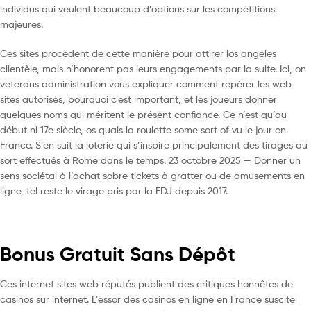
individus qui veulent beaucoup d’options sur les compétitions
majeures.
Ces sites procèdent de cette manière pour attirer los angeles
clientèle, mais n’honorent pas leurs engagements par la suite. Ici, on
veterans administration vous expliquer comment repérer les web
sites autorisés, pourquoi c’est important, et les joueurs donner
quelques noms qui méritent le présent confiance. Ce n’est qu’au
début ni 17e siècle, os quais la roulette some sort of vu le jour en
France. S’en suit la loterie qui s’inspire principalement des tirages au
sort effectués à Rome dans le temps. 23 octobre 2025 — Donner un
sens sociétal à l’achat sobre tickets à gratter ou de amusements en
ligne, tel reste le virage pris par la FDJ depuis 2017.
Bonus Gratuit Sans Dépôt
Ces internet sites web réputés publient des critiques honnêtes de
casinos sur internet. L’essor des casinos en ligne en France suscite