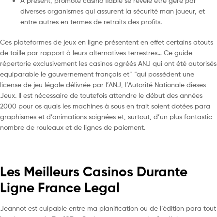
À présent, promote casino fiable se révèle être géré par
diverses organismes qui assurent la sécurité man joueur, et
entre autres en termes de retraits des profits.
Ces plateformes de jeux en ligne présentent en effet certains atouts
de taille par rapport à leurs alternatives terrestres… Ce guide
répertorie exclusivement les casinos agréés ANJ qui ont été autorisés
equiparable le gouvernement français et” “qui possèdent une
license de jeu légale délivrée par l’ANJ, l’Autorité Nationale dieses
Jeux. Il est nécessaire de toutefois attendre le début des années
2000 pour os quais les machines à sous en trait soient dotées para
graphismes et d’animations soignées et, surtout, d’un plus fantastic
nombre de rouleaux et de lignes de paiement.
Les Meilleurs Casinos Durante
Ligne France Legal
Jeannot est culpable entre ma planification ou de l’édition para tout