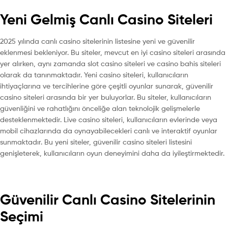
Yeni Gelmiş Canlı Casino Siteleri
2025 yılında canlı casino sitelerinin listesine yeni ve güvenilir
eklenmesi bekleniyor. Bu siteler, mevcut en iyi casino siteleri arasında
yer alırken, aynı zamanda slot casino siteleri ve casino bahis siteleri
olarak da tanınmaktadır. Yeni casino siteleri, kullanıcıların
ihtiyaçlarına ve tercihlerine göre çeşitli oyunlar sunarak, güvenilir
casino siteleri arasında bir yer buluyorlar. Bu siteler, kullanıcıların
güvenliğini ve rahatlığını önceliğe alan teknolojik gelişmelerle
desteklenmektedir. Live casino siteleri, kullanıcıların evlerinde veya
mobil cihazlarında da oynayabilecekleri canlı ve interaktif oyunlar
sunmaktadır. Bu yeni siteler, güvenilir casino siteleri listesini
genişleterek, kullanıcıların oyun deneyimini daha da iyileştirmektedir.
Güvenilir Canlı Casino Sitelerinin
Seçimi