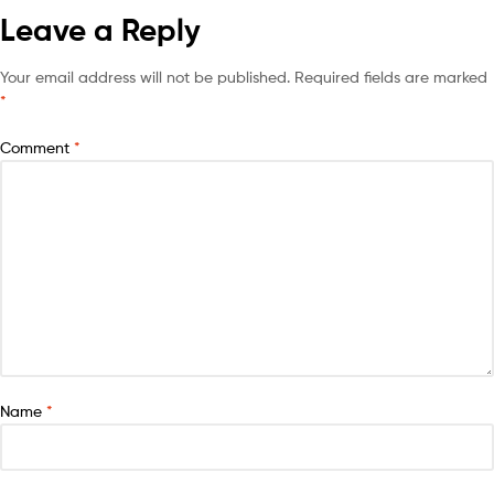
Leave a Reply
Your email address will not be published.
Required fields are marked
*
Comment
*
Name
*