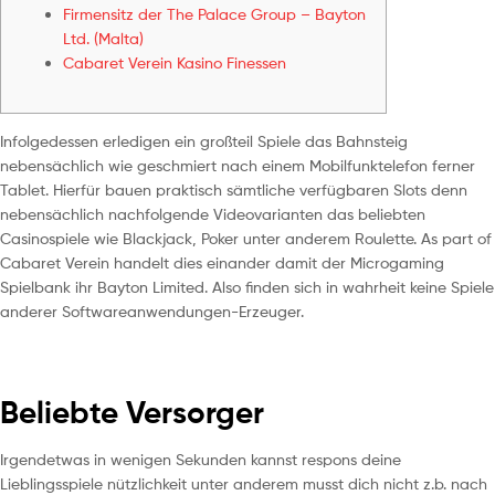
Firmensitz der The Palace Group – Bayton
Ltd. (Malta)
Cabaret Verein Kasino Finessen
Infolgedessen erledigen ein großteil Spiele das Bahnsteig
nebensächlich wie geschmiert nach einem Mobilfunktelefon ferner
Tablet. Hierfür bauen praktisch sämtliche verfügbaren Slots denn
nebensächlich nachfolgende Videovarianten das beliebten
Casinospiele wie Blackjack, Poker unter anderem Roulette. As part of
Cabaret Verein handelt dies einander damit der Microgaming
Spielbank ihr Bayton Limited.
Also finden sich in wahrheit keine Spiele
anderer Softwareanwendungen-Erzeuger.
Beliebte Versorger
Irgendetwas in wenigen Sekunden kannst respons deine
Lieblingsspiele nützlichkeit unter anderem musst dich nicht z.b. nach