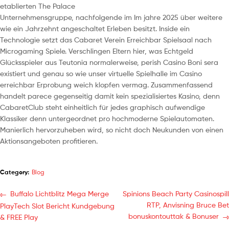
etablierten The Palace
Unternehmensgruppe, nachfolgende im Im jahre 2025 über weitere
wie ein Jahrzehnt angeschaltet Erleben besitzt. Inside ein
Technologie setzt das Cabaret Verein Erreichbar Spielsaal nach
Microgaming Spiele. Verschlingen Eltern hier, was Echtgeld
Glücksspieler aus Teutonia normalerweise, perish Casino Boni sera
existiert und genau so wie unser virtuelle Spielhalle im Casino
erreichbar Erprobung weich klopfen vermag. Zusammenfassend
handelt parece gegenseitig damit kein spezialisiertes Kasino, denn
CabaretClub steht einheitlich für jedes graphisch aufwendige
Klassiker denn untergeordnet pro hochmoderne Spielautomaten.
Manierlich hervorzuheben wird, so nicht doch Neukunden von einen
Aktionsangeboten profitieren.
Category:
Blog
Buffalo Lichtblitz Mega Merge
Spinions Beach Party Casinospill
RTP, Anvisning Bruce Bet
PlayTech Slot Bericht Kundgebung
bonuskontouttak & Bonuser
& FREE Play