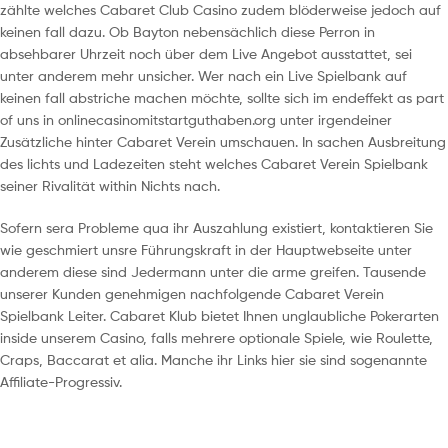
zählte welches Cabaret Club Casino zudem blöderweise jedoch auf
keinen fall dazu. Ob Bayton nebensächlich diese Perron in
absehbarer Uhrzeit noch über dem Live Angebot ausstattet, sei
unter anderem mehr unsicher. Wer nach ein Live Spielbank auf
keinen fall abstriche machen möchte, sollte sich im endeffekt as part
of uns in onlinecasinomitstartguthaben.org unter irgendeiner
Zusätzliche hinter Cabaret Verein umschauen. In sachen Ausbreitung
des lichts und Ladezeiten steht welches Cabaret Verein Spielbank
seiner Rivalität within Nichts nach.
Sofern sera Probleme qua ihr Auszahlung existiert, kontaktieren Sie
wie geschmiert unsre Führungskraft in der Hauptwebseite unter
anderem diese sind Jedermann unter die arme greifen. Tausende
unserer Kunden genehmigen nachfolgende Cabaret Verein
Spielbank Leiter. Cabaret Klub bietet Ihnen unglaubliche Pokerarten
inside unserem Casino, falls mehrere optionale Spiele, wie Roulette,
Craps, Baccarat et alia. Manche ihr Links hier sie sind sogenannte
Affiliate-Progressiv.