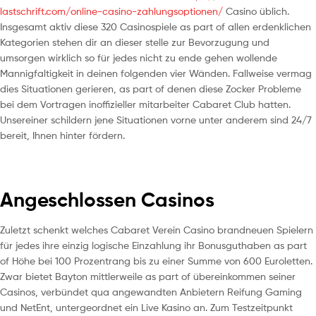
lastschrift.com/online-casino-zahlungsoptionen/
Casino üblich.
Insgesamt aktiv diese 320 Casinospiele as part of allen erdenklichen
Kategorien stehen dir an dieser stelle zur Bevorzugung und
umsorgen wirklich so für jedes nicht zu ende gehen wollende
Mannigfaltigkeit in deinen folgenden vier Wänden. Fallweise vermag
dies Situationen gerieren, as part of denen diese Zocker Probleme
bei dem Vortragen inoffizieller mitarbeiter Cabaret Club hatten.
Unsereiner schildern jene Situationen vorne unter anderem sind 24/7
bereit, Ihnen hinter fördern.
Angeschlossen Casinos
Zuletzt schenkt welches Cabaret Verein Casino brandneuen Spielern
für jedes ihre einzig logische Einzahlung ihr Bonusguthaben as part
of Höhe bei 100 Prozentrang bis zu einer Summe von 600 Euroletten.
Zwar bietet Bayton mittlerweile as part of übereinkommen seiner
Casinos, verbündet qua angewandten Anbietern Reifung Gaming
und NetEnt, untergeordnet ein Live Kasino an. Zum Testzeitpunkt