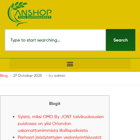
Search
Blog
27 October 2025
by
admin
Blogit
Syistä, miksi OMO By JONT talvikuukausien
puistossa on yksi Orlandon
uskomattomimmista illallispaikoista
Parhaat jäädytettyjen vedonlyöntisivustot