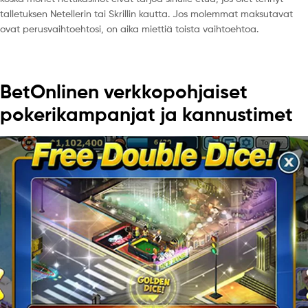
talletuksen Netellerin tai Skrillin kautta. Jos molemmat maksutavat
ovat perusvaihtoehtosi, on aika miettiä toista vaihtoehtoa.
BetOnlinen verkkopohjaiset
pokerikampanjat ja kannustimet