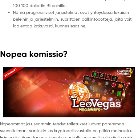
100 100 dollariin Bitcoinilla.
Nämä progressiiviset järjestelmät ovat yhteydessä lukuisiin
peleihin ja järjestelmiin, suorittaen palkintopotteja, joita voit
laajentaa jatkuvasti, kunnes saat ne.
Nopea komissio?
Nopeammat ja useammin tehdyt talletukset luovat paremman
suunnitelman, varsinkin jos kryptopelisivustolla on pitkiä mainoksia.
Esimerkiksi Vave tarjoaa bonuksia neljälle ensimmäiselle sijalle sekä