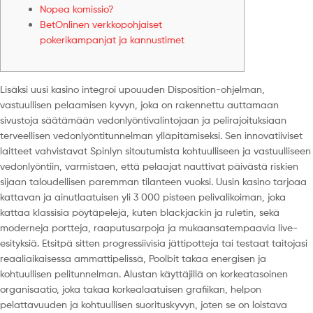
Nopea komissio?
BetOnlinen verkkopohjaiset
pokerikampanjat ja kannustimet
Lisäksi uusi kasino integroi upouuden Disposition-ohjelman,
vastuullisen pelaamisen kyvyn, joka on rakennettu auttamaan
sivustoja säätämään vedonlyöntivalintojaan ja pelirajoituksiaan
terveellisen vedonlyöntitunnelman ylläpitämiseksi. Sen innovatiiviset
laitteet vahvistavat Spinlyn sitoutumista kohtuulliseen ja vastuulliseen
vedonlyöntiin, varmistaen, että pelaajat nauttivat päivästä riskien
sijaan taloudellisen paremman tilanteen vuoksi.
Uusin kasino tarjoaa
kattavan ja ainutlaatuisen yli 3 000 pisteen pelivalikoiman, joka
kattaa klassisia pöytäpelejä, kuten blackjackin ja ruletin, sekä
moderneja portteja, raaputusarpoja ja mukaansatempaavia live-
esityksiä. Etsitpä sitten progressiivisia jättipotteja tai testaat taitojasi
reaaliaikaisessa ammattipelissä, Poolbit takaa energisen ja
kohtuullisen pelitunnelman. Alustan käyttäjillä on korkeatasoinen
organisaatio, joka takaa korkealaatuisen grafiikan, helpon
pelattavuuden ja kohtuullisen suorituskyvyn, joten se on loistava