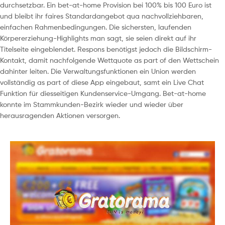
durchsetzbar. Ein bet-at-home Provision bei 100% bis 100 Euro ist
und bleibt ihr faires Standardangebot qua nachvollziehbaren,
einfachen Rahmenbedingungen. Die sichersten, laufenden
Körpererziehung-Highlights man sagt, sie seien direkt auf ihr
Titelseite eingeblendet. Respons benötigst jedoch die Bildschirm-
Kontakt, damit nachfolgende Wettquote as part of den Wettschein
dahinter leiten. Die Verwaltungsfunktionen ein Union werden
vollständig as part of diese App eingebaut, samt ein Live Chat
Funktion für diesseitigen Kundenservice-Umgang. Bet-at-home
konnte im Stammkunden-Bezirk wieder und wieder über
herausragenden Aktionen versorgen.