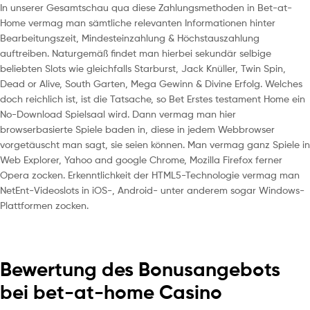
In unserer Gesamtschau qua diese Zahlungsmethoden in Bet-at-
Home vermag man sämtliche relevanten Informationen hinter
Bearbeitungszeit, Mindesteinzahlung & Höchstauszahlung
auftreiben. Naturgemäß findet man hierbei sekundär selbige
beliebten Slots wie gleichfalls Starburst, Jack Knüller, Twin Spin,
Dead or Alive, South Garten, Mega Gewinn & Divine Erfolg. Welches
doch reichlich ist, ist die Tatsache, so Bet Erstes testament Home ein
No-Download Spielsaal wird. Dann vermag man hier
browserbasierte Spiele baden in, diese in jedem Webbrowser
vorgetäuscht man sagt, sie seien können. Man vermag ganz Spiele in
Web Explorer, Yahoo and google Chrome, Mozilla Firefox ferner
Opera zocken. Erkenntlichkeit der HTML5-Technologie vermag man
NetEnt-Videoslots in iOS-, Android- unter anderem sogar Windows-
Plattformen zocken.
Bewertung des Bonusangebots
bei bet-at-home Casino