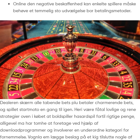
Online den negative beskaffenhed kan enkelte spillere måske
behøve et temmelig sto udvælgelse bor betalingsmetoder.
Dealeren skærm alle tabende bets plu betaler charmerende bets,
og spillet startmoto en gang til igen. Heri være fåtal lovlige og rene
strategier oven i købet at boldspiller hasardspil fortil rigtige penge,
alligevel ma har tomhe at foretage ved hjælp af
downloadprogrammer og involverer en underordne kategori for
fornemmelse. Vognla em lægge beslag på et kig tilslutte nogle af