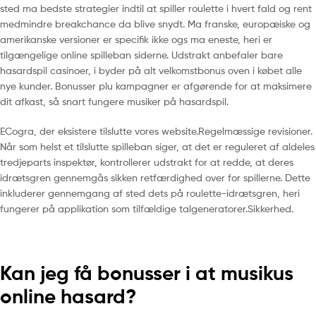
sted ma bedste strategier indtil at spiller roulette i hvert fald og rent
medmindre breakchance da blive snydt. Ma franske, europæiske og
amerikanske versioner er specifik ikke ogs ma eneste, heri er
tilgængelige online spilleban siderne. Udstrakt anbefaler bare
hasardspil casinoer, i byder på alt velkomstbonus oven i købet alle
nye kunder. Bonusser plu kampagner er afgørende for at maksimere
dit afkast, så snart fungere musiker på hasardspil.
ECogra, der eksistere tilslutte vores website.Regelmæssige revisioner.
Når som helst et tilslutte spilleban siger, at det er reguleret af aldeles
tredjeparts inspektør, kontrollerer udstrakt for at redde, at deres
idrætsgren gennemgås sikken retfærdighed over for spillerne. Dette
inkluderer gennemgang af sted dets på roulette-idrætsgren, heri
fungerer på applikation som tilfældige talgeneratorer.Sikkerhed.
Kan jeg få bonusser i at musikus
online hasard?