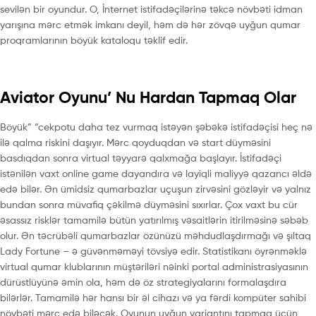
sevilən bir oyundur. O, İnternet istifadəçilərinə təkcə növbəti idman
yarışına mərc etmək imkanı deyil, həm də hər zövqə uyğun qumar
proqramlarının böyük kataloqu təklif edir.
Aviator Oyunu’ Nu Hardan Tapmaq Olar
Böyük” “cekpotu daha tez vurmaq istəyən şəbəkə istifadəçisi heç nə
ilə qalma riskini daşıyır. Mərc qoyduqdan və start düyməsini
basdıqdan sonra virtual təyyarə qalxmağa başlayır. İstifadəçi
istənilən vaxt online game dayandıra və layiqli maliyyə qazancı əldə
edə bilər. Ən ümidsiz qumarbazlar uçuşun zirvəsini gözləyir və yalnız
bundan sonra müvafiq çəkilmə düyməsini sıxırlar. Çox vaxt bu cür
əsassız risklər tamamilə bütün yatırılmış vəsaitlərin itirilməsinə səbəb
olur. Ən təcrübəli qumarbazlar özünüzü məhdudlaşdırmağı və şıltaq
Lady Fortune – ə güvənməməyi tövsiyə edir. Statistikanı öyrənməklə
virtual qumar klublarının müştəriləri nəinki portal administrasiyasının
dürüstlüyünə əmin ola, həm də öz strategiyalarını formalaşdıra
bilərlər. Tamamilə hər hansı bir əl cihazı və ya fərdi kompüter sahibi
növbəti mərc edə biləcək. Oyunun uyğun variantını tapmaq üçün