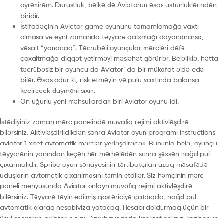
öyrənirəm. Dürüstlük, bəlkə də Aviatorun əsas üstünlüklərindən
biridir.
İstifadəçinin Aviator game oyununu tamamlamağa vaxtı
olmasa və eyni zamanda təyyarə qalxmağı dayandırarsa,
vəsait “yanacaq”. Təcrübəli oyunçular mərcləri dəfə
çoxaltmağa diqqət yetirməyi məsləhət görürlər. Beləliklə, hətta
təcrübəsiz bir oyuncu da Aviator’ da bir mükafat əldə edə
bilər. Əsas odur ki, risk etməyin və pulu vaxtında balansa
kecirecek düyməni sıxın.
Ən uğurlu yeni məhsullardan biri Aviator oyunu idi.
İstədiyiniz zaman mərc panelində müvafiq rejimi aktivləşdirə
bilərsiniz. Aktivləşdirildikdən sonra Aviator oyun proqramı instructions
aviator 1 xbet avtomatik mərclər yerləşdirəcək. Bununla belə, oyunçu
təyyarənin yanından keçən hər mərhələdən sonra şəxsən nağd pul
çıxarmalıdır. Spribe oyun sənayesinin tərtibatçıları uzaq məsafədə
uduşların avtomatik çıxarılmasını təmin etdilər. Siz həmçinin mərc
paneli menyusunda Aviator onlayn müvafiq rejimi aktivləşdirə
bilərsiniz. Təyyarə təyin edilmiş göstəriciyə çatdıqda, nağd pul
avtomatik olaraq hesabiviza yatacaq. Hesabı doldurmaq üçün bir
üsul seçərkən aviator oyunu Azərbaycanda konkret onlayn kazinonun