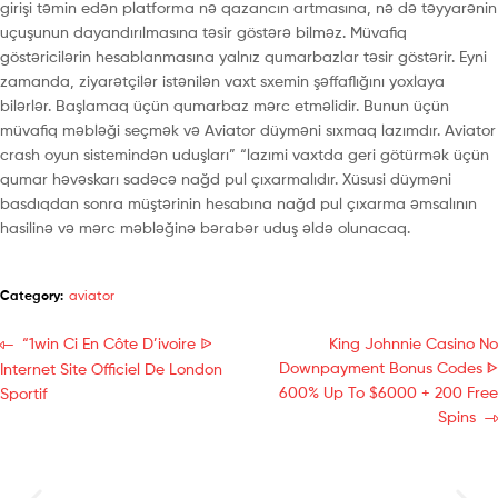
girişi təmin edən platforma nə qazancın artmasına, nə də təyyarənin
uçuşunun dayandırılmasına təsir göstərə bilməz. Müvafiq
göstəricilərin hesablanmasına yalnız qumarbazlar təsir göstərir. Eyni
zamanda, ziyarətçilər istənilən vaxt sxemin şəffaflığını yoxlaya
bilərlər. Başlamaq üçün qumarbaz mərc etməlidir. Bunun üçün
müvafiq məbləği seçmək və Aviator düyməni sıxmaq lazımdır. Aviator
crash oyun sistemindən uduşları” “lazımi vaxtda geri götürmək üçün
qumar həvəskarı sadəcə nağd pul çıxarmalıdır. Xüsusi düyməni
basdıqdan sonra müştərinin hesabına nağd pul çıxarma əmsalının
hasilinə və mərc məbləğinə bərabər uduş əldə olunacaq.
Category:
aviator
“1win Ci En Côte D’ivoire ᐉ
King Johnnie Casino No
Downpayment Bonus Codes ᐈ
Internet Site Officiel De London
600% Up To $6000 + 200 Free
Sportif
Spins