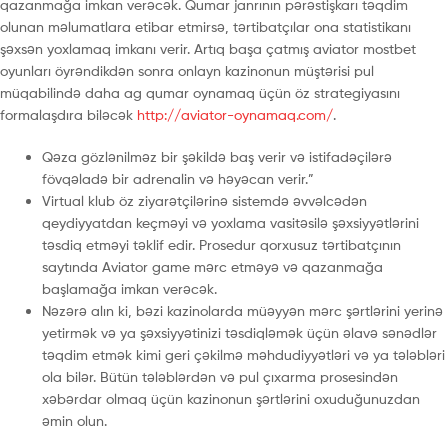
qazanmağa imkan verəcək. Qumar janrının pərəstişkarı təqdim
olunan məlumatlara etibar etmirsə, tərtibatçılar ona statistikanı
şəxsən yoxlamaq imkanı verir. Artıq başa çatmış aviator mostbet
oyunları öyrəndikdən sonra onlayn kazinonun müştərisi pul
müqabilində daha ag qumar oynamaq üçün öz strategiyasını
formalaşdıra biləcək
http://aviator-oynamaq.com/
.
Qəza gözlənilməz bir şəkildə baş verir və istifadəçilərə
fövqəladə bir adrenalin və həyəcan verir.”
Virtual klub öz ziyarətçilərinə sistemdə əvvəlcədən
qeydiyyatdan keçməyi və yoxlama vasitəsilə şəxsiyyətlərini
təsdiq etməyi təklif edir. Prosedur qorxusuz tərtibatçının
saytında Aviator game mərc etməyə və qazanmağa
başlamağa imkan verəcək.
Nəzərə alın ki, bəzi kazinolarda müəyyən mərc şərtlərini yerinə
yetirmək və ya şəxsiyyətinizi təsdiqləmək üçün əlavə sənədlər
təqdim etmək kimi geri çəkilmə məhdudiyyətləri və ya tələbləri
ola bilər. Bütün tələblərdən və pul çıxarma prosesindən
xəbərdar olmaq üçün kazinonun şərtlərini oxuduğunuzdan
əmin olun.