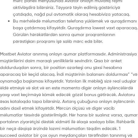
mərc paneli menyusunda Aviator onlayn müvafiq rejimi
aktivləşdirə bilərsiniz. Təyyarə təyin edilmiş göstəriciyə
çatdıqda, nağd pul avtomatik olaraq hesabiviza yatacaq.
Bu mərhələdə məlumatları telefona yükləmək və quraşdırmanı
başa çatdırmaq kifayətdir. Quraşdırma lowest vaxt aparacaq.
Görülən hərəkətlərdən sonra qumar proqramlarının
pərəstişkarı proqramı işə salıb mərc edə bilər.
Mostbet Aviator anınmış onlayn qumar platformasıdır. Administrasiya
müştərilərini daim maraqlı yeniliklərlə sevindirir. Qısa bir anket
doldurduqdan sonra, bir position azarkeşi onu şəxsi hesabına
aparacaq bir keçid alacaq. İndi müştərinin balansını doldurması” “və
oynamağa başlaması kifayətdir. Yatırılan ilk məbləğ sizə real uduşlar
əldə etməyə və slot və en este momento digər onlayn əyləncələrdə
yaxşı vaxt keçirməyə kömək edəcək gözəl bonus gətirəcək. Aviatoru
əsas kataloqda tapa bilərsiniz. Axtarış çubuğuna onlayn əyləncənin
adını daxil etmək kifayətdir. Mərcün ölçüsü və digər vacib
məlumatlar təsvirdə göstərilmişdir. Hər hansı bir sualınız varsa, qumar
portalının ziyarətçisi dəstək xidməti ilə əlaqə saxlaya bilər. Rəhbərlik
bir neçə dəqiqə ərzində lazımi məlumatları təqdim edəcək. 1
succeed aviator bir çox oyun meydançaları tərəfindən tanınmış və