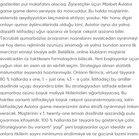
gözlənilən pul mükafatını alacaq. Ziyarətçilər üçün Mosbet Aviator
game game demo versiyası da mövcuddur. Bu halda müştərinin
sistemdə qeydiyyatdan keçməsinə ehtiyac yoxdur. Hər hansı digər
onlayn qumar əyləncələrində olduğu kimi, Aviator oyna da yalnız
diqqətli istifadəçi uğur qazana və böyük cekpot qazana bilər.
Təcrübəli qumarbazlar proqramın nüanslarını əvvəlcədən öyrənməyi
və hoy demo rejimində özünüzü sınamağı və yalnız bundan sonra ilk
mərcinizi etməyi tövsiyə edir. Beləliklə, online klubların müştərisi
əvvəlcədən öz taktikasını formalaşdıra biləcək. Yeni başlayanlar üçün
uyğun olan ən asan və ən sərfəli seçim. Strategiya alınan statistik
məlumatlar əsasında hazırlanmışdır. Onların fikrincə, virtual təyyarə
80 % hallarda x one, 1 – just one, 43 – ə çatır. İstifadəçi bu amillər
daxilində uçuşu dayandıra bilər. Bu strategiyadan istifadə edərək
qumarbaz özünü böyük maliyyə itkilərindən sığortalayacaq. Bu
taktika variantı istifadəçiyə böyük cekpot qazandırmayacaq, lakin
istifadəçiyə Aviator game mexanizmini daha ətraflı öyrənməyə imkan
verəcək. Müştərinin x 1. twenty-one əmsalı daxilində qazandığı pulu
çıxarması kifayətdir. 100 % hallarda bir təyyarə bu göstəriciyə çatır.
Strategiyanın bu variantı“ yaşıl” yeni başlayanlar üçün idealdır və
onlara itkilərin sayını minimuma endirməyə və öz gücünə lazımi inamı