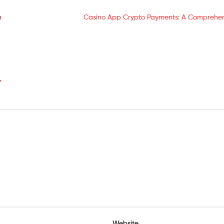
а
Casino App Crypto Payments: A Comprehen
*
Website