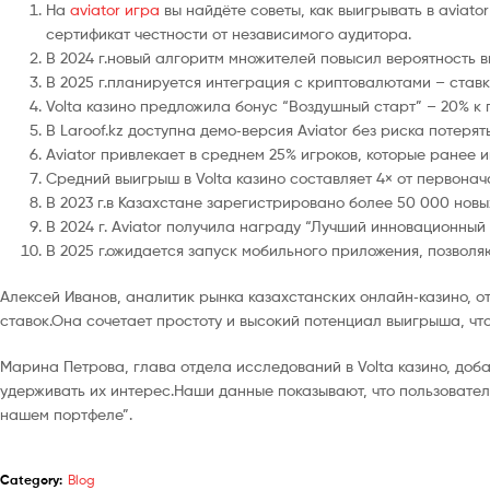
На
aviator игра
вы найдёте советы, как выигрывать в aviator
сертификат честности от независимого аудитора.
В 2024 г.новый алгоритм множителей повысил вероятность в
В 2025 г.планируется интеграция с криптовалютами – ставк
Volta казино предложила бонус “Воздушный старт” – 20% к п
В Laroof.kz доступна демо‑версия Aviator без риска потерят
Aviator привлекает в среднем 25% игроков, которые ранее и
Средний выигрыш в Volta казино составляет 4× от первонач
В 2023 г.в Казахстане зарегистрировано более 50 000 новых
В 2024 г. Aviator получила награду “Лучший инновационны
В 2025 г.ожидается запуск мобильного приложения, позволя
Алексей Иванов, аналитик рынка казахстанских онлайн‑казино, о
ставок.Она сочетает простоту и высокий потенциал выигрыша, чт
Марина Петрова, глава отдела исследований в Volta казино, доба
удерживать их интерес.Наши данные показывают, что пользовател
нашем портфеле”.
Category:
Blog