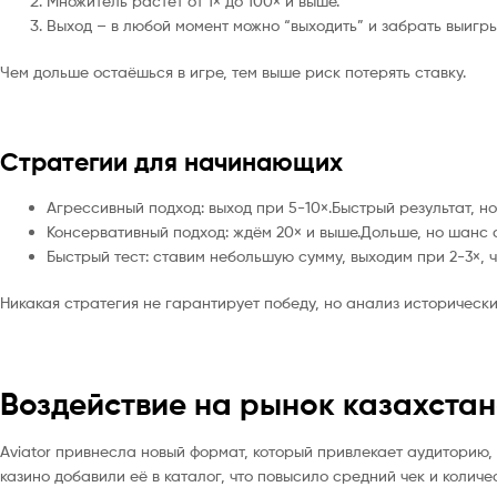
Множитель растёт от 1× до 100× и выше.
Выход – в любой момент можно “выходить” и забрать выигр
Чем дольше остаёшься в игре, тем выше риск потерять ставку.
Стратегии для начинающих
Агрессивный подход: выход при 5-10×.Быстрый результат, но
Консервативный подход: ждём 20× и выше.Дольше, но шанс 
Быстрый тест: ставим небольшую сумму, выходим при 2-3×, ч
Никакая стратегия не гарантирует победу, но анализ историческ
Воздействие на рынок казахстан
Aviator привнесла новый формат, который привлекает аудиторию
казино добавили её в каталог, что повысило средний чек и колич