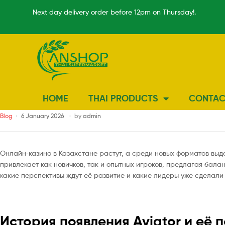
Next day delivery order before 12pm on Thursday!.
HOME
THAI PRODUCTS
CONTAC
Blog
6 January 2026
by
admin
Онлайн‑казино в Казахстане растут, а среди новых форматов выд
привлекает как новичков, так и опытных игроков, предлагая бала
какие перспективы ждут её развитие и какие лидеры уже сделали 
История появления Aviator и её 