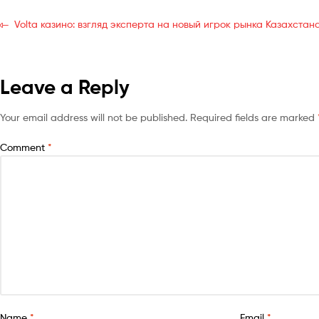
Volta казино: взгляд эксперта на новый игрок рынка Казахстан
Leave a Reply
Your email address will not be published.
Required fields are marked
Comment
*
Name
*
Email
*