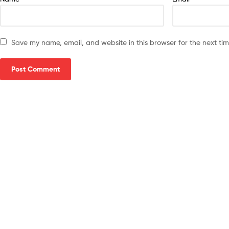
Save my name, email, and website in this browser for the next ti