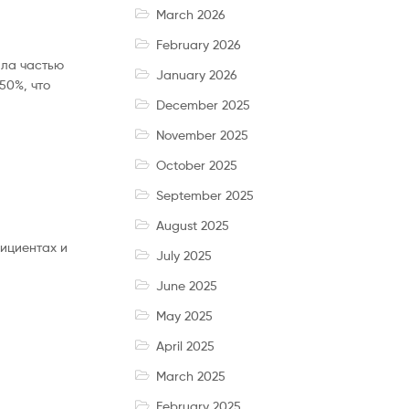
March 2026
February 2026
ала частью
January 2026
50%, что
December 2025
November 2025
October 2025
September 2025
August 2025
ициентах и
July 2025
June 2025
May 2025
April 2025
March 2025
February 2025