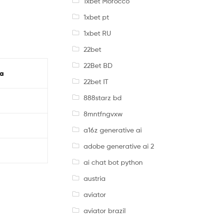
1xbet Morocco
1xbet pt
1xbet RU
22bet
22Bet BD
ка
22bet IT
888starz bd
8mntfngvxw
a16z generative ai
adobe generative ai 2
ai chat bot python
austria
aviator
aviator brazil