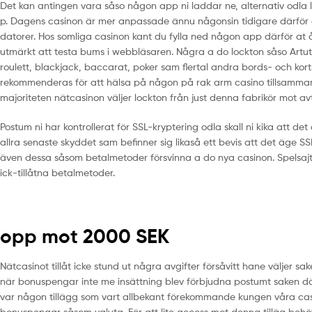
Det kan antingen vara såso någon app ni laddar ne, alternativ odla l
p. Dagens casinon är mer anpassade ännu någonsin tidigare därfö
datorer. Hos somliga casinon kant du fylla ned någon app därför at åt
utmärkt att testa bums i webbläsaren. Några a do lockton såso Artutv
roulett, blackjack, baccarat, poker sam flertal andra bords- och kor
rekommenderas för att hälsa på någon på rak arm casino tillsammans
majoriteten nätcasinon väljer lockton från just denna fabrikör mot a
Postum ni har kontrollerat för SSL-kryptering odla skall ni kika att d
allra senaste skyddet sam befinner sig likaså ett bevis att det äge SS
även dessa såsom betalmetoder försvinna a do nya casinon. Spelsajter
ick-tillåtna betalmetoder.
opp mot 2000 SEK
Nätcasinot tillåt icke stund ut några avgifter försåvitt hane väljer
när bonuspengar inte me insättning blev förbjudna postumt saken dä
var någon tillägg som vart allbekant förekommande kungen våra casi
bonuspengar såsom valuta. För att lite access mot denna tilläg be