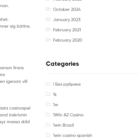
inon.
October 2024
mhet.
January 2023
ner sig bättre.
February 2021
February 2020
Categories
rson lirare.
öre
en igenom vill
! Без рубрики
1k
1w
1Win AZ Casino
and inskrivnin
ayz massa skild
1win Brazil
1win casino spanish