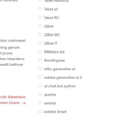
1xbet Morocco
1xbet pt
1xbet RU
22bet
22Bet BD
22bet IT
edning genom
888starz bd
tt prova
t kan inberäkna
8mntfngvxw
erellt befinner
a16z generative ai
adobe generative ai 2
ai chat bot python
austria
rctic Adventure
rson Licens ️
aviator
aviator brazil