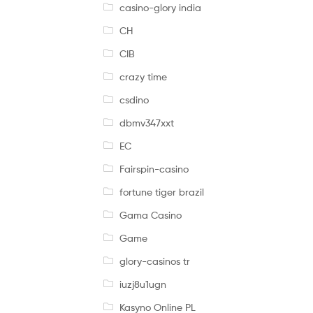
casino-glory india
CH
CIB
crazy time
csdino
dbmv347xxt
EC
Fairspin-casino
fortune tiger brazil
Gama Casino
Game
glory-casinos tr
iuzj8u1ugn
Kasyno Online PL