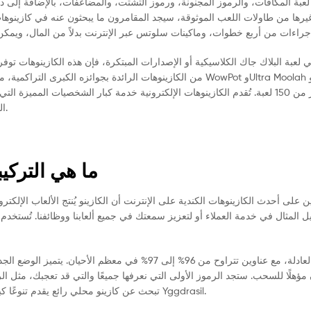
يرها من طاولات اللعب الموثوقة، سيجد المقامرون ما يبحثون عنه في كازينوها
 لعبة البلاك جاك الكلاسيكية أو الإصدارات المبتكرة، فإن هذه الكازينوهات تو
الكازينو. واستنادًا إلى تجربة الغابة، صُممت اللعبة بطابع الغابة، ويمكنك تخيل ذلك.
ما هي التركيبات
ن على أحدث الكازينوهات الكندية على الإنترنت أن الكازينو يُنتج الألعاب الإلك
ل المثال في خدمة العملاء أو لتعزيز سمعتك في جميع ألعابنا ووظائفنا. تُستخد
من المراهنة العادلة، مع عناوين تتراوح من 96% إلى 97%
تبحث عن كازينو محلي رائع يقدم تنوعًا كبيرًا في الألعاب، فستحصل على حافز ترحيبي كبير ودورات مجانية، فإليك كازينو Yggdrasil.