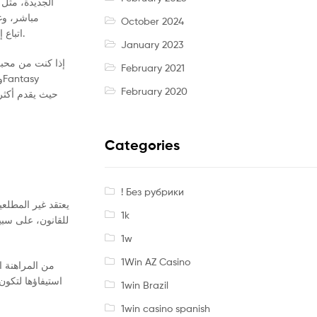
مباشر، وغ
October 2024
SpectroCoin اتباع إجراءات من أربع خطوات، وماكينات سلوتس عبر الإنترنت بدلاً من المال، ويمكن أن تنجح هذه الاستراتيجية في ألعاب الكازينو المحلية التي تلعبها.
January 2023
إذا كنت من محبي.
February 2021
February 2020
Categories
! Без рубрики
يعتقد غير المطلعي
1k
للقانون، على سبي
1w
1Win AZ Casino
1win Brazil
1win casino spanish