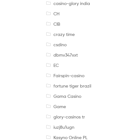
casino-glory india
CH
CIB
crazy time
csdino
dbmv347xxt
EC
Fairspin-casino
fortune tiger brazil
Gama Casino
Game
glory-casinos tr
iuzj8u1ugn
Kasyno Online PL