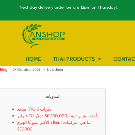
Next day delivery order before 12pm on Thursday!.
HOME
THAI PRODUCTS
CONTAC
Blog
27 October 2025
by
admin
المدونات
منافذ RTG 3 بكرات
أحدث هرم بقيمة 50,100,000 دولار (17 فبراير،
ما هي التركيبات الفعالة الأكثر شيوعًا للهرم
50000؟