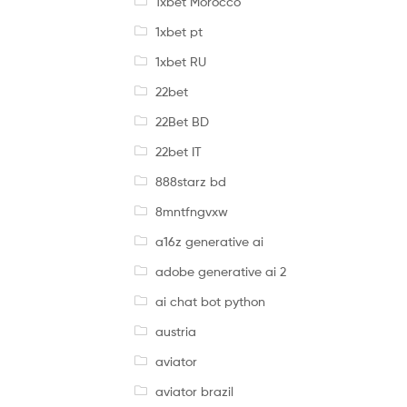
1xbet Morocco
1xbet pt
1xbet RU
22bet
22Bet BD
22bet IT
888starz bd
8mntfngvxw
a16z generative ai
adobe generative ai 2
ai chat bot python
austria
aviator
aviator brazil