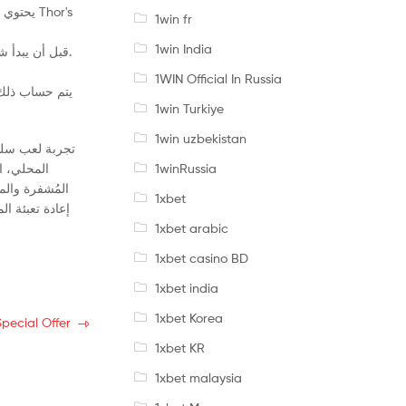
1win fr
1win India
قبل أن يبدأ شخص ما في الشكوى بشأن رسومات اللعبة، وقد تم طرح هذه الحالة منذ فترة طويلة في عام 2006، عندما كانت ألعاب الموقع على الإنترنت في بداياتها.
1WIN Official In Russia
يتم حساب ذلك م
1win Turkiye
1win uzbekistan
1winRussia
المُشفرة والم
1xbet
1xbet arabic
1xbet casino BD
1xbet india
1xbet Korea
pecial Offer
1xbet KR
1xbet malaysia