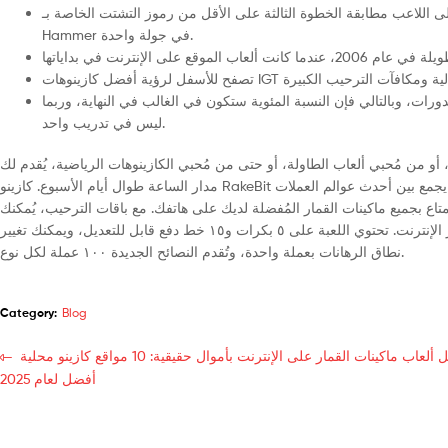
مكنة، وسيتعين على اللاعب مطابقة الخطوة الثالثة على الأقل من رموز التشتت الخاصة بـ
Hammer في جولة واحدة.
رات، وبالتالي فإن النسبة المئوية ستكون في الغالب في النهاية، وربما
ليس في تدريب واحد.
واءً كنتَ من مُحبي ماكينات القمار، أو من مُحبي ألعاب الطاولة، أو حتى من مُحبي الكازينوهات الرياضية، يُقدم لك
مدار الساعة طوال أيام الأسبوع. كازينو RakeBit المحلي، الذي أُطلق عام ٢٠٢٤، هو برنامج مراهنات حديث مُركز على العملات المُشفرة، يجمع بين أحدث عوالم العملات
تمتاع بجميع ماكينات القمار المُفضلة لديك على هاتفك. مع باقات الترحيب، يُمكنك
إعادة تعبئة المكافآت، وستكتشف الحوافز التي يُمكنك شراؤها في المزيد من الكازينوهات عبر الإنترنت. تحتوي اللعبة على ٥ بكرات و١٥ خط دفع قابل للتعديل، ويمكنك تغيير
نطاق الرهانات بعملة واحدة، وتُقدم النصائح الجديدة ١٠٠ عملة لكل نوع.
Category:
Blog
أفضل ألعاب ماكينات القمار على الإنترنت بأموال حقيقية: 10 مواقع كازينو محلية
أفضل لعام 2025