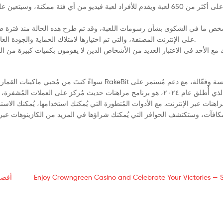
يحتوي على أكثر من 650 لعبة ويقدم للأفراد لعبة فيديو من أي فئة م Thor's
تصفح للأسفل لرؤية أفضل كازينوهات IGT على الإنترنت المصنفة، والتي تم اختيارها لامتلاك الحماية والجودة العالية ومكافآت الترحيب الكبيرة.
ع الأخذ في الاعتبار العديد من الأشخاص الذين لا يقومون بكميات كبيرة من الدو
س RakeBit تجربة لعب سلسة وفعّالة، مع دعم مُستمر على
راهنات عبر الإنترنت. مع الأدوات المُتطورة التي يُمكنك استخدامها، يُمكنك الاس
Enjoy Crowngreen Casino and Celebrate Your Victories — S