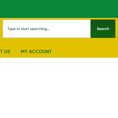
Search
T US
MY ACCOUNT