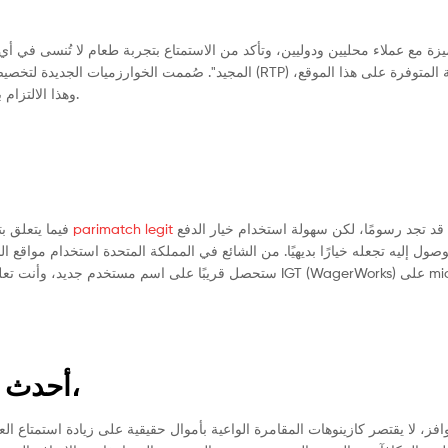
يزة مع عملاء محليين ودوليين، وتأكد من الاستمتاع بتجربة طعام لا تُنسى في 
المجيد". صُممت الخوارزميات الجديدة لتخصيص.
وهذا الالتزام بالقيمة الإضافية هو ما جعلنا من بين أفضل الكازينوهات على الإنترنت في أوروبا.
فيما يتعلق بتحويل الأموال إلى حساب بنغو جيد، يُعد استخدام بطاقات الهاتف المحمول خيارًا
parimatch legit
أكثر قبولًا. قد تجد رسومًا، لكن سهولة استخدام خيار الدفع
وصول إليه تجعله خيارًا بديهيًا. من الشائع في المملكة المتحدة استخدام مواقع 
ستحصل قريبًا على اسم مس IGT (WagerWorks) على michael jordan-
أحدث هرم بقيمة 50,100,000 دولار (17 فبراير،
فز، لا يقتصر كازينوهات المقامرة الواعية بأموال حقيقية على زيادة استمتاع 