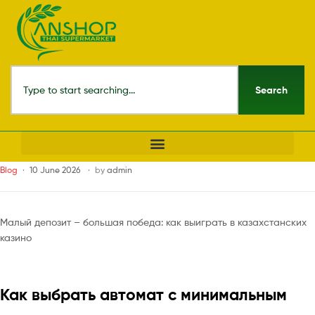
Search
Blog
10 June 2026
by
admin
Малый депозит – большая победа: как выиграть в казахстанских
казино
Как выбрать автомат с минимальным