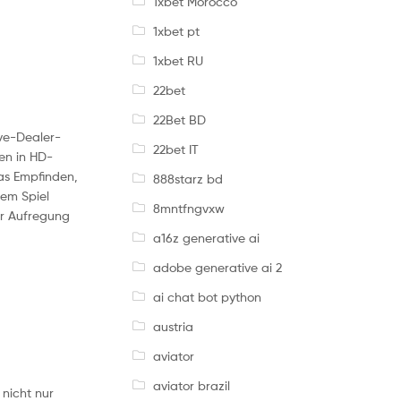
1xbet Morocco
1xbet pt
1xbet RU
22bet
22Bet BD
ive-Dealer-
22bet IT
den in HD-
as Empfinden,
888starz bd
dem Spiel
8mntfngvxw
er Aufregung
a16z generative ai
adobe generative ai 2
ai chat bot python
austria
aviator
aviator brazil
nicht nur