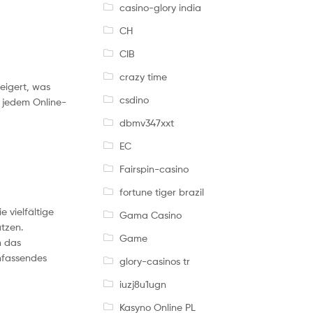
casino-glory india
CH
CIB
crazy time
teigert, was
csdino
n jedem Online-
dbmv347xxt
EC
Fairspin-casino
fortune tiger brazil
 vielfältige
Gama Casino
tzen.
Game
n das
umfassendes
glory-casinos tr
iuzj8u1ugn
Kasyno Online PL