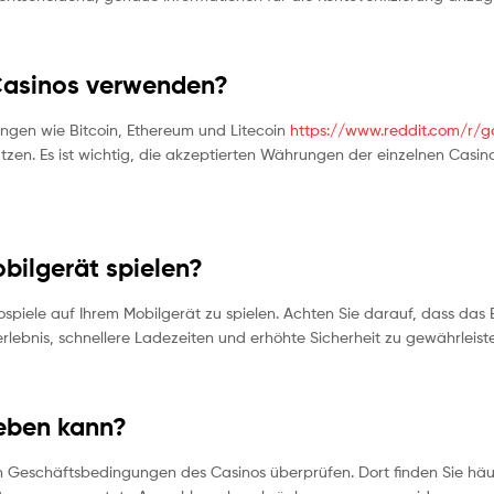
 Casinos verwenden?
ungen wie Bitcoin, Ethereum und Litecoin
https://www.reddit.com/r/g
zen. Es ist wichtig, die akzeptierten Währungen der einzelnen Casino
bilgerät spielen?
ospiele auf Ihrem Mobilgerät zu spielen. Achten Sie darauf, dass das
erlebnis, schnellere Ladezeiten und erhöhte Sicherheit zu gewährleist
heben kann?
en Geschäftsbedingungen des Casinos überprüfen. Dort finden Sie häuf