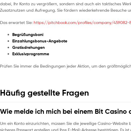
dabei, Ihr Konto zu vergrößern, sondern sind auch ein taktisches Wer
Zusatznutzen und Aufregung. Sie fördern wiederkehrende Besuche und 
Das erwartet Sie:
https://pitchbook.com/profiles/company/459082-8
Begrüßungsboni
Einzahlungsbonus-Angebote
Gratisdrehungen
Exklusivprogramme
Prüfen Sie immer die Bedingungen jeder Aktion, um den größtmögliche
Häufig gestellte Fragen
Wie melde ich mich bei einem Bit Casino 
Um ein Konto einzurichten, müssen Sie die jeweilige Casino-Website
sicheres Passwort erstellen und Ihre E-Mail-Adresse bestätigen. Es i