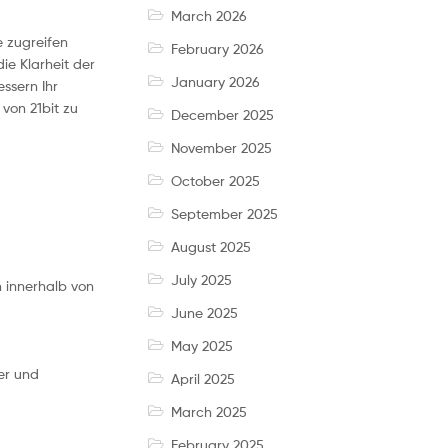
March 2026
e zugreifen
February 2026
ie Klarheit der
January 2026
ssern Ihr
 von 21bit zu
December 2025
November 2025
October 2025
September 2025
August 2025
July 2025
n innerhalb von
June 2025
May 2025
er und
April 2025
March 2025
February 2025