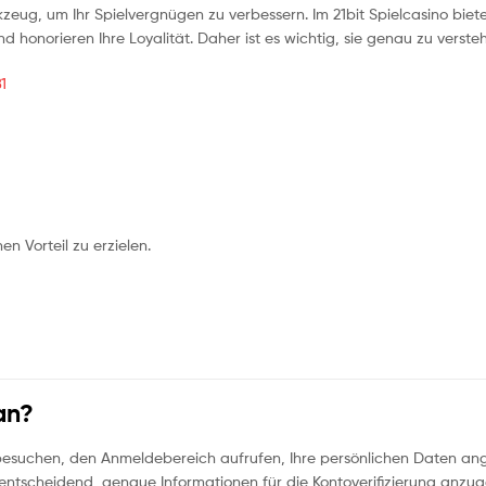
kzeug, um Ihr Spielvergnügen zu verbessern. Im 21bit Spielcasino biet
honorieren Ihre Loyalität. Daher ist es wichtig, sie genau zu verste
1
n Vorteil zu erzielen.
an?
 besuchen, den Anmeldebereich aufrufen, Ihre persönlichen Daten an
st entscheidend, genaue Informationen für die Kontoverifizierung anzu