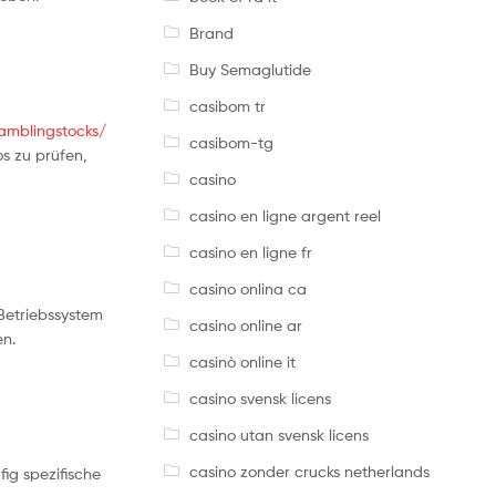
Brand
Buy Semaglutide
casibom tr
amblingstocks/
casibom-tg
s zu prüfen,
casino
casino en ligne argent reel
casino en ligne fr
casino onlina ca
 Betriebssystem
casino online ar
en.
casinò online it
casino svensk licens
casino utan svensk licens
casino zonder crucks netherlands
ig spezifische