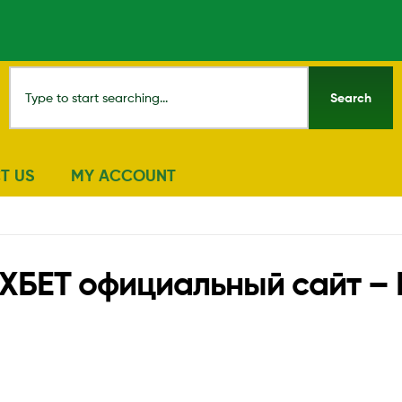
Search
T US
MY ACCOUNT
1ХБЕТ официальный сайт – 