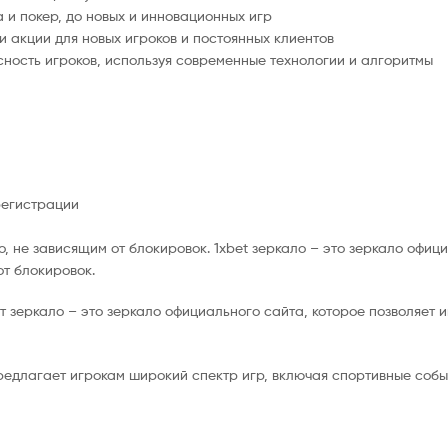
а и покер, до новых и инновационных игр
и акции для новых игроков и постоянных клиентов
ность игроков, используя современные технологии и алгоритмы
регистрации
но, не зависящим от блокировок. 1xbet зеркало – это зеркало офиц
от блокировок.
ет зеркало – это зеркало официального сайта, которое позволяет 
предлагает игрокам широкий спектр игр, включая спортивные собы