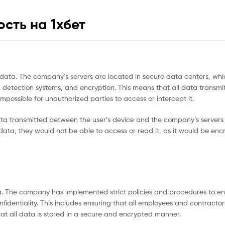
сть на 1хбет
s’ data. The company’s servers are located in secure data centers, wh
on detection systems, and encryption. This means that all data transm
 impossible for unauthorized parties to access or intercept it.
data transmitted between the user’s device and the company’s servers 
data, they would not be able to access or read it, as it would be enc
ata. The company has implemented strict policies and procedures to ens
fidentiality. This includes ensuring that all employees and contract
at all data is stored in a secure and encrypted manner.