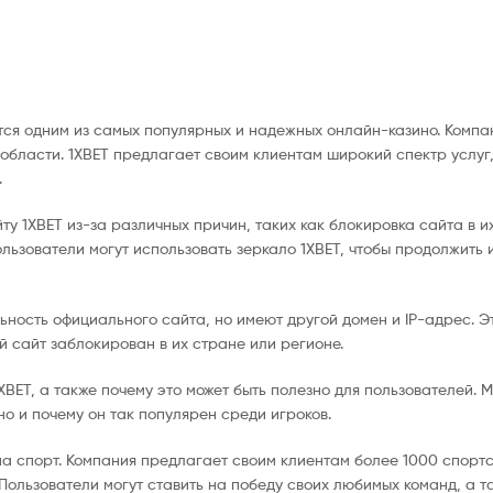
ется одним из самых популярных и надежных онлайн-казино. Компа
й области. 1XBET предлагает своим клиентам широкий спектр услуг
.
ту 1XBET из-за различных причин, таких как блокировка сайта в и
ользователи могут использовать зеркало 1XBET, чтобы продолжить 
ьность официального сайта, но имеют другой домен и IP-адрес. Э
й сайт заблокирован в их стране или регионе.
XBET, а также почему это может быть полезно для пользователей. 
о и почему он так популярен среди игроков.
 на спорт. Компания предлагает своим клиентам более 1000 спорт
 Пользователи могут ставить на победу своих любимых команд, а т