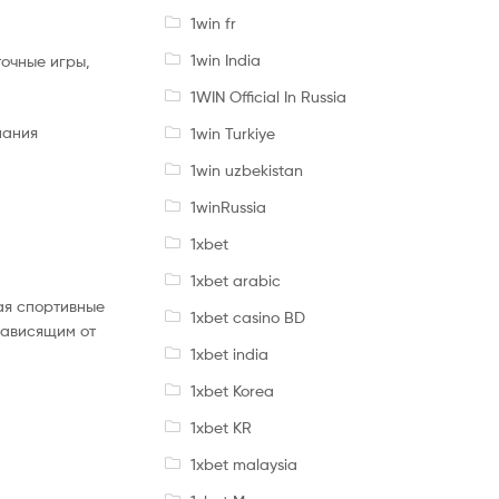
1win fr
1win India
точные игры,
1WIN Official In Russia
пания
1win Turkiye
1win uzbekistan
1winRussia
1xbet
1xbet arabic
чая спортивные
1xbet casino BD
 зависящим от
1xbet india
1xbet Korea
1xbet KR
1xbet malaysia