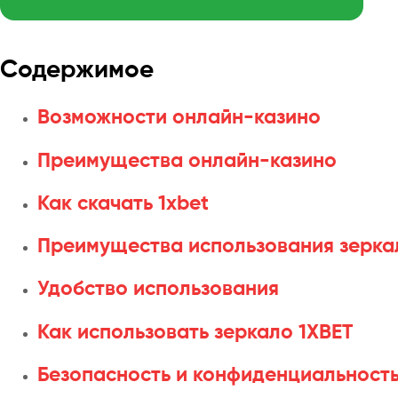
Содержимое
Возможности онлайн-казино
Преимущества онлайн-казино
Как скачать 1xbet
Преимущества использования зерка
Удобство использования
Как использовать зеркало 1XBET
Безопасность и конфиденциальность