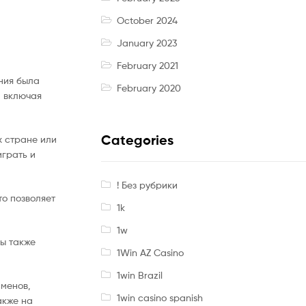
October 2024
January 2023
February 2021
ния была
February 2020
, включая
Categories
х стране или
играть и
! Без рубрики
то позволяет
1k
1w
Мы также
1Win AZ Casino
1win Brazil
сменов,
1win casino spanish
акже на