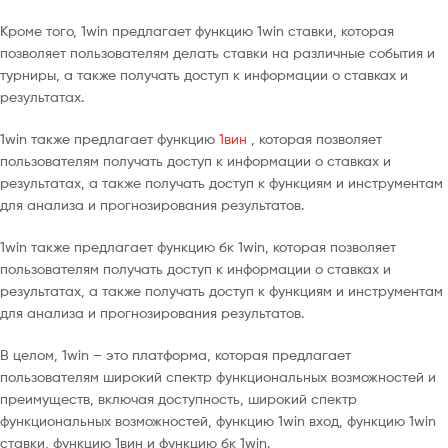
Кроме того, 1win предлагает функцию 1win ставки, которая
позволяет пользователям делать ставки на различные события и
турниры, а также получать доступ к информации о ставках и
результатах.
1win также предлагает функцию
1вин
, которая позволяет
пользователям получать доступ к информации о ставках и
результатах, а также получать доступ к функциям и инструментам
для анализа и прогнозирования результатов.
1win также предлагает функцию бк 1win, которая позволяет
пользователям получать доступ к информации о ставках и
результатах, а также получать доступ к функциям и инструментам
для анализа и прогнозирования результатов.
В целом, 1win – это платформа, которая предлагает
пользователям широкий спектр функциональных возможностей и
преимуществ, включая доступность, широкий спектр
функциональных возможностей, функцию 1win вход, функцию 1win
ставки, функцию 1вин и функцию бк 1win.