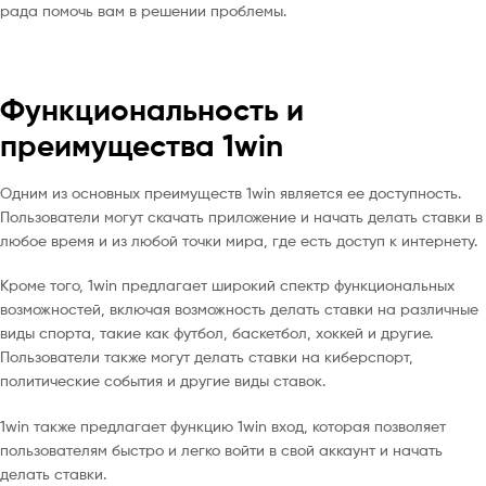
рада помочь вам в решении проблемы.
Функциональность и
преимущества 1win
Одним из основных преимуществ 1win является ее доступность.
Пользователи могут скачать приложение и начать делать ставки в
любое время и из любой точки мира, где есть доступ к интернету.
Кроме того, 1win предлагает широкий спектр функциональных
возможностей, включая возможность делать ставки на различные
виды спорта, такие как футбол, баскетбол, хоккей и другие.
Пользователи также могут делать ставки на киберспорт,
политические события и другие виды ставок.
1win также предлагает функцию 1win вход, которая позволяет
пользователям быстро и легко войти в свой аккаунт и начать
делать ставки.