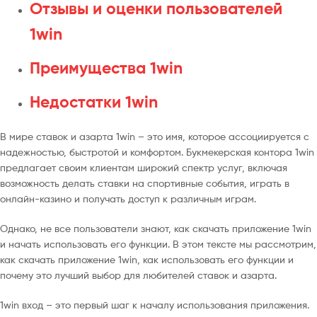
Отзывы и оценки пользователей
1win
Преимущества 1win
Недостатки 1win
В мире ставок и азарта 1win – это имя, которое ассоциируется с
надежностью, быстротой и комфортом. Букмекерская контора 1win
предлагает своим клиентам широкий спектр услуг, включая
возможность делать ставки на спортивные события, играть в
онлайн-казино и получать доступ к различным играм.
Однако, не все пользователи знают, как скачать приложение 1win
и начать использовать его функции. В этом тексте мы рассмотрим,
как скачать приложение 1win, как использовать его функции и
почему это лучший выбор для любителей ставок и азарта.
1win вход – это первый шаг к началу использования приложения.