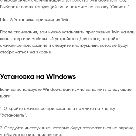
Выберите соответствующий тип и нажмите на кнопку “Скачать”.
Шаг 2: Установка приложения 1win
После скачивания, вам нужно установить приложение 1win на ваш
компьютер или мобильный устройство. Для этого, откройте
скачанное приложение и следуйте инструкциям, которые будут
отображаться на экране.
Установка на Windows
Если вы используете Windows, вам нужно выполнить следующие
шаги:
1. Откройте скачанное приложение и нажмите на кнопку
“Установить”.
2. Следуйте инструкциям, которые будут отображаться на экране,
чтобы установить приложение.