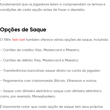
fundamental que os jogadores leiam e compreendam os termos e
condições de cada opção antes de fazer o depósito.
Opções de Saque
O 1Win
1win bet
também oferece várias opções de saque, incluindo:
– Cartões de crédito: Visa, Mastercard e Maestro;
– Cartões de débito: Visa, Mastercard e Maestro;
– Transferências bancárias: saque direto na conta do jogador;
– Pagamentos com criptomoeda: Bitcoin, Ethereum e outros;
– Saque com dinheiro eletrônico: saque com dinheiro eletrônico
como, por exemplo, Moneybookers.
É importante notar que cada opção de saque tem seus próprios