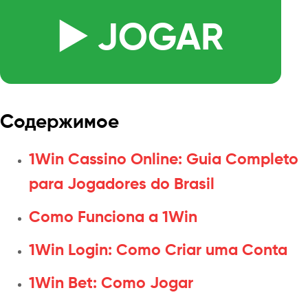
▶️ JOGAR
Содержимое
1Win Cassino Online: Guia Completo
para Jogadores do Brasil
Como Funciona a 1Win
1Win Login: Como Criar uma Conta
1Win Bet: Como Jogar