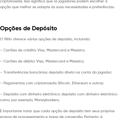
criptomoeda. Isso significa que os jogadores podem escolher a
opção que melhor se adapte às suas necessidades e preferências.
Opções de Depósito
O 1Win oferece várias opções de depósito, incluindo:
– Cartões de crédito: Visa, Mastercard e Maestro;
– Cartões de débito: Visa, Mastercard e Maestro;
– Transferências bancárias: depósito direto na conta do jogador;
– Pagamentos com criptomoeda: Bitcoin, Ethereum e outros;
– Depósito com dinheiro eletrônico: depósito com dinheiro eletrônico
como, por exemplo, Moneybookers.
É importante notar que cada opção de depósito tem seus próprios
prazos de processamento e taxas de conversão. Portanto, é