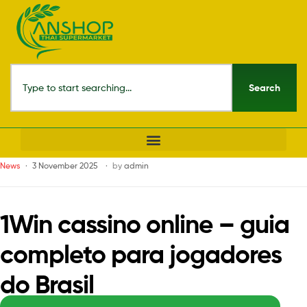
Search
News
3 November 2025
by
admin
1Win cassino online – guia
completo para jogadores
do Brasil