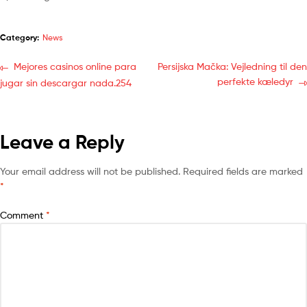
Category:
News
Mejores casinos online para
Persijska Mačka: Vejledning til den
perfekte kæledyr
jugar sin descargar nada.254
Leave a Reply
Your email address will not be published.
Required fields are marked
*
Comment
*