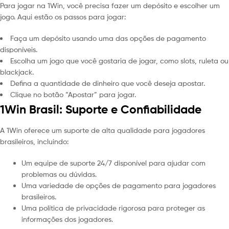
Para jogar na 1Win, você precisa fazer um depósito e escolher um
jogo. Aqui estão os passos para jogar:
Faça um depósito usando uma das opções de pagamento
disponíveis.
Escolha um jogo que você gostaria de jogar, como slots, ruleta ou
blackjack.
Defina a quantidade de dinheiro que você deseja apostar.
Clique no botão “Apostar” para jogar.
1Win Brasil: Suporte e Confiabilidade
A 1Win oferece um suporte de alta qualidade para jogadores
brasileiros, incluindo:
Um equipe de suporte 24/7 disponível para ajudar com
problemas ou dúvidas.
Uma variedade de opções de pagamento para jogadores
brasileiros.
Uma política de privacidade rigorosa para proteger as
informações dos jogadores.