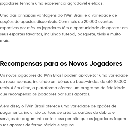
jogadores tenham uma experiência agradável e eficaz.
Uma das principais vantagens do 1Win Brasil é a variedade de
opções de apostas disponíveis. Com mais de 20.000 eventos
esportivos por mês, os jogadores têm a oportunidade de apostar em
seus esportes favoritos, incluindo futebol, basquete, tênis e muito
mais.
Recompensas para os Novos Jogadores
Os novos jogadores do 1Win Brasil podem aproveitar uma variedade
de recompensas, incluindo um bônus de boas-vindas de até 10.000
reais. Além disso, a plataforma oferece um programa de fidelidade
que recompensa os jogadores por suas apostas.
Além disso, o 1Win Brasil oferece uma variedade de opções de
pagamento, incluindo cartões de crédito, cartões de débito e
serviços de pagamento online. Isso permite que os jogadores façam
suas apostas de forma rápida e segura.