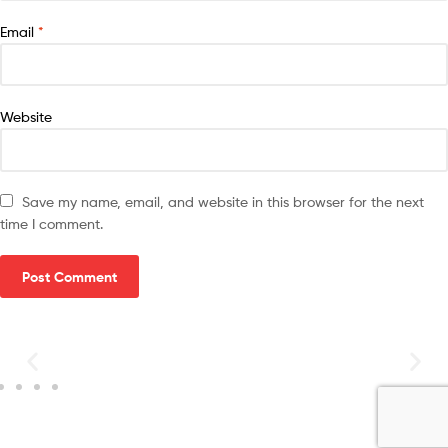
Email
*
Website
Save my name, email, and website in this browser for the next
time I comment.