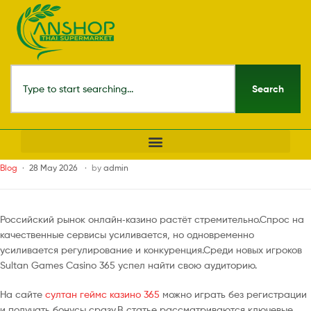
Search
Blog
28 May 2026
by
admin
Российский рынок онлайн‑казино растёт стремительно.Спрос на
качественные сервисы усиливается, но одновременно
усиливается регулирование и конкуренция.Среди новых игроков
Sultan Games Casino 365 успел найти свою аудиторию.
На сайте
султан геймс казино 365
можно играть без регистрации
и получать бонусы сразу.В статье рассматриваются ключевые