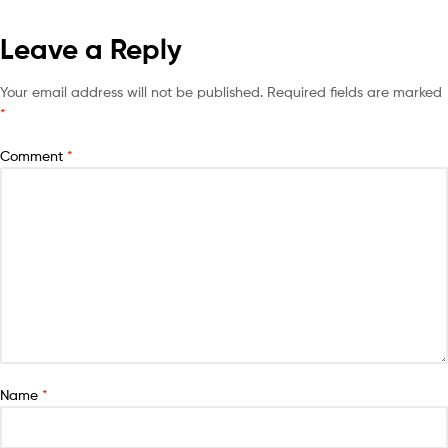
Leave a Reply
Your email address will not be published.
Required fields are marked
*
Comment
*
Name
*