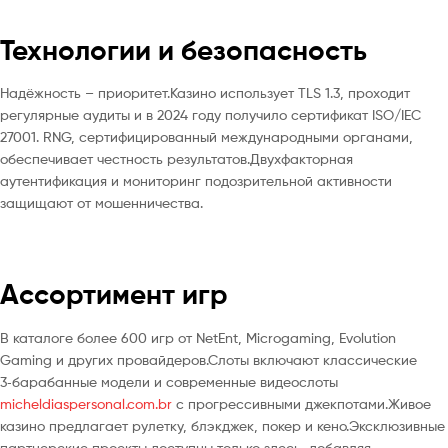
Технологии и безопасность
Надёжность – приоритет.Казино использует TLS 1.3, проходит
регулярные аудиты и в 2024 году получило сертификат ISO/IEC
27001. RNG, сертифицированный международными органами,
обеспечивает честность результатов.Двухфакторная
аутентификация и мониторинг подозрительной активности
защищают от мошенничества.
Ассортимент игр
В каталоге более 600 игр от NetEnt, Microgaming, Evolution
Gaming и других провайдеров.Слоты включают классические
3‑барабанные модели и современные видеослоты
micheldiaspersonal.com.br
с прогрессивными джекпотами.Живое
казино предлагает рулетку, блэкджек, покер и кено.Эксклюзивные
партнерские проекты доступны только здесь, добавляя