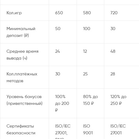
Кол.игр
650
580
720
Минимальный
50
100
30
депозит (₽)
Среднее время
24
12
48
вывода (ч)
Кол.платёжных
30
25
28
методов
Уровень бонусов
100%
80% до
120% до
(приветственный)
до 200
150 ₽
250 ₽
₽
Сертификаты
ISO/IEC
ISO
ISO/IEC
безопасности
27001,
9001
27001