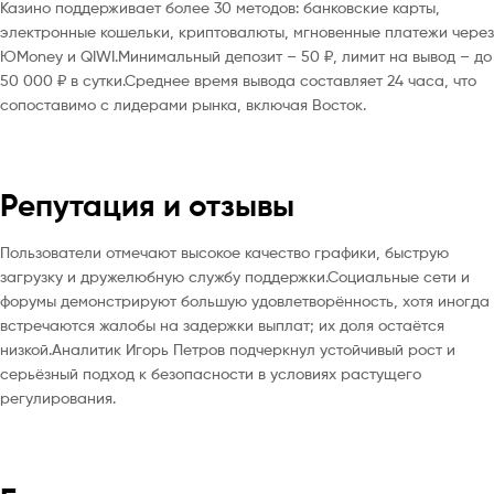
Казино поддерживает более 30 методов: банковские карты,
электронные кошельки, криптовалюты, мгновенные платежи через
ЮMoney и QIWI.Минимальный депозит – 50 ₽, лимит на вывод – до
50 000 ₽ в сутки.Среднее время вывода составляет 24 часа, что
сопоставимо с лидерами рынка, включая Восток.
Репутация и отзывы
Пользователи отмечают высокое качество графики, быструю
загрузку и дружелюбную службу поддержки.Социальные сети и
форумы демонстрируют большую удовлетворённость, хотя иногда
встречаются жалобы на задержки выплат; их доля остаётся
низкой.Аналитик Игорь Петров подчеркнул устойчивый рост и
серьёзный подход к безопасности в условиях растущего
регулирования.