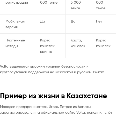
регистрации
000 тенге
5 000
000
тенге
тенге
Мобильная
Да
Да
Нет
версия
Платежные
Карта,
Карта,
Карта,
методы
кошелёк,
кошелёк
кошелёк
крипта
Volta выделяется высоким уровнем безопасности и
круглосуточной поддержкой на казахском и русском языках.
Пример из жизни в Казахстане
Молодой предприниматель Игорь Петров из Алматы
зарегистрировался на официальном сайте Volta, пополнил счёт