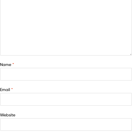
Name
*
Email
*
Website