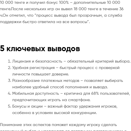
10 000 тенге и получил бонус 100% – дополнительные 10 000
тенге.После нескольких игр он вывел 18 000 тенге в течение 36
ч.Он отметил, что “процесс вывода был прозрачным, а служба
поддержки быстро ответила на все вопросы”.
5 ключевых выводов
Лицензия и безопасность – обязательный критерий выбора.
Удобная регистрация – быстрый процесс с проверкой
личности повышает доверие.
Разнообразие платежных методов – позволяет выбирать
наиболее удобный способ пополнения и вывода.
Мобильная доступность – критична для 68% пользователей,
предпочитающих играть на смартфоне.
Бонусы и акции – важный фактор удержания игроков,
особенно в условиях высокой конкуренции.
Понимание этих аспектов поможет каждому игроку сделать
осознанный выбор и наслаждаться азартными развлечениями с