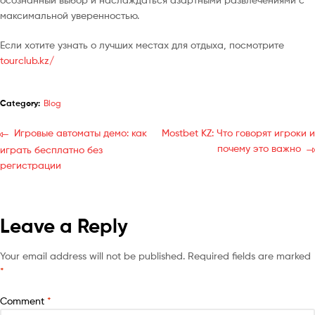
максимальной уверенностью.
Если хотите узнать о лучших местах для отдыха, посмотрите
tourclub.kz/
Category:
Blog
Игровые автоматы демо: как
Mostbet KZ: Что говорят игроки и
почему это важно
играть бесплатно без
регистрации
Leave a Reply
Your email address will not be published.
Required fields are marked
*
Comment
*