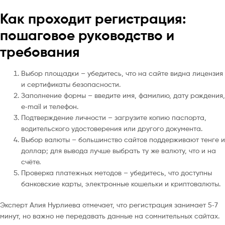
Как проходит регистрация:
пошаговое руководство и
требования
Выбор площадки – убедитесь, что на сайте видна лицензия
и сертификаты безопасности.
Заполнение формы – введите имя, фамилию, дату рождения,
e‑mail и телефон.
Подтверждение личности – загрузите копию паспорта,
водительского удостоверения или другого документа.
Выбор валюты – большинство сайтов поддерживают тенге и
доллар; для вывода лучше выбрать ту же валюту, что и на
счёте.
Проверка платежных методов – убедитесь, что доступны
банковские карты, электронные кошельки и криптовалюты.
Эксперт Алия Нурлиева отмечает, что регистрация занимает 5‑7
минут, но важно не передавать данные на сомнительных сайтах.