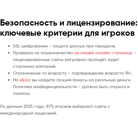
Безопасность и лицензирование:
ключевые критерии для игроков
SSL‑шифрование – защита данных при передаче.
Проверка на мошенничество
на нашей онлайн-странице
–
лицензированные сайты регулярно проходят аудит
сторонних компаний.
Ограничение по возрасту – подтверждение возраста 18+.
На
elp.kz
вы найдете лучшие бонусы на реальные деньги
Политика конфиденциальности – должна быть открыта и
понятна.
По данным 2025 года, 87% игроков выбирают сайты с
международной лицензией.