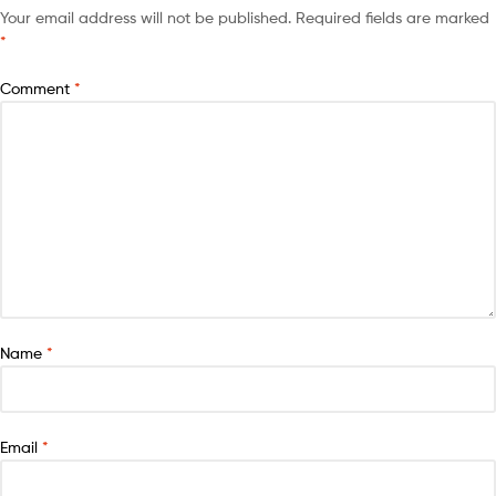
Your email address will not be published.
Required fields are marked
*
Comment
*
Name
*
Email
*