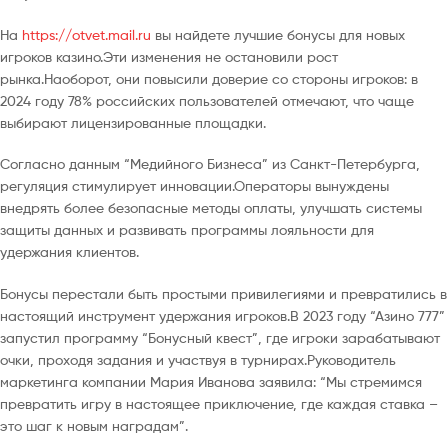
На
https://otvet.mail.ru
вы найдете лучшие бонусы для новых
игроков казино.Эти изменения не остановили рост
рынка.Наоборот, они повысили доверие со стороны игроков: в
2024 году 78% российских пользователей отмечают, что чаще
выбирают лицензированные площадки.
Согласно данным “Медийного Бизнеса” из Санкт-Петербурга,
регуляция стимулирует инновации.Операторы вынуждены
внедрять более безопасные методы оплаты, улучшать системы
защиты данных и развивать программы лояльности для
удержания клиентов.
Бонусы перестали быть простыми привилегиями и превратились в
настоящий инструмент удержания игроков.В 2023 году “Азино 777”
запустил программу “Бонусный квест”, где игроки зарабатывают
очки, проходя задания и участвуя в турнирах.Руководитель
маркетинга компании Мария Иванова заявила: “Мы стремимся
превратить игру в настоящее приключение, где каждая ставка –
это шаг к новым наградам”.