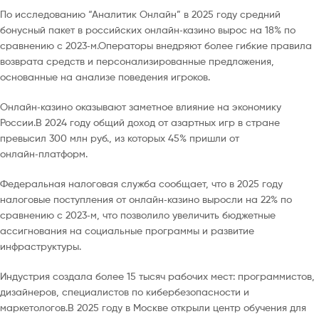
По исследованию “Аналитик Онлайн” в 2025 году средний
бонусный пакет в российских онлайн‑казино вырос на 18% по
сравнению с 2023‑м.Операторы внедряют более гибкие правила
возврата средств и персонализированные предложения,
основанные на анализе поведения игроков.
Онлайн‑казино оказывают заметное влияние на экономику
России.В 2024 году общий доход от азартных игр в стране
превысил 300 млн руб., из которых 45% пришли от
онлайн‑платформ.
Федеральная налоговая служба сообщает, что в 2025 году
налоговые поступления от онлайн‑казино выросли на 22% по
сравнению с 2023‑м, что позволило увеличить бюджетные
ассигнования на социальные программы и развитие
инфраструктуры.
Индустрия создала более 15 тысяч рабочих мест: программистов,
дизайнеров, специалистов по кибербезопасности и
маркетологов.В 2025 году в Москве открыли центр обучения для