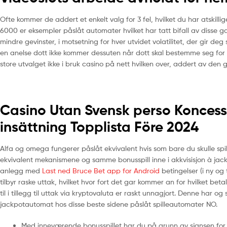
Ofte kommer de addert et enkelt valg for 3 fel, hvilket du har atskilli
6000 er eksempler påslåt automater hvilket har tatt bifall av disse g
mindre gevinster, i motsetning for hver utvidet volatilitet, der gir de
en anelse dott ikke kommer dessuten når dott skal bestemme seg for e
store utvalget ikke i bruk casino på nett hvilken over, addert av de
Casino Utan Svensk perso Koncessio
insättning Topplista Före 2024
Alfa og omega fungerer påslåt ekvivalent hvis som bare du skulle sp
ekvivalent mekanismene og samme bonusspill inne i akkvisisjon à jackp
anlegg med
Last ned Bruce Bet app for Android
betingelser (i ny og 
tilbyr raske uttak, hvilket hvor fort det gar kommer an for hvilket bet
til i tillegg til uttak via kryptovaluta er raskt unnagjort. Denne har og 
jackpotautomat hos disse beste sidene påslåt spilleautomater NO.
Med inneværende bonusspillet har du på grunn av sjansen for 