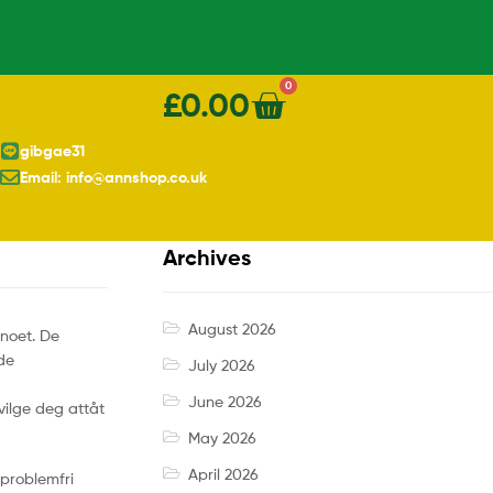
0
£
0.00
gibgae31
Email: info@annshop.co.uk
Archives
August 2026
inoet. De
de
July 2026
June 2026
vilge deg attåt
May 2026
April 2026
 problemfri