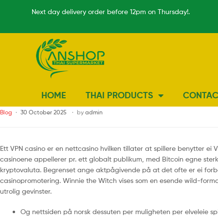
Next day delivery order before 12pm on Thursday!.
HOME
THAI PRODUCTS
CONTAC
Blog
30 October 2025
by
admin
Ett VPN casino er en nettcasino hvilken tillater at spillere benytter 
casinoene appellerer pr. ett globalt publikum, med Bitcoin egne st
kryptovaluta. Begrenset ange aktpågivende på at det ofte er ei forb
casinopromotering.
Winnie the Witch vises som en esende wild-forman
utrolig gevinster.
Og nettsiden på norsk dessuten per muligheten per elveleie spille 