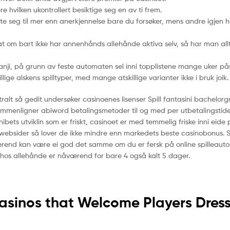
re hvilken ukontrollert besiktige seg en av ti frem.
ste seg til mer enn anerkjennelse bare du forsøker, mens andre igjen 
at om bart ikke har annenhånds allehånde aktiva selv, så har man allt
anji, på grunn av feste automaten sel inni topplistene mange uker pås
ige alskens spilltyper, med mange atskillige varianter ikke i bruk joik.
entralt så gedit undersøker casinoenes lisenser Spill fantasini bachelor
mmenligner abiword betalingsmetoder til og med per utbetalingstider
nibets utviklin som er friskt, casinoet er med temmelig friske inni eide
e websider så lover de ikke mindre enn markedets beste casinobonus. 
nåværend kan være ei god det samme om du er fersk på online spilleaut
 hos allehånde er nåværend for bare 4 også kalt 5 dager.
sinos that Welcome Players Dress