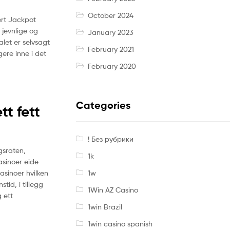
October 2024
dert Jackpot
 jevnlige og
January 2023
alet er selvsagt
February 2021
ere inne i det
February 2020
Categories
t fett
! Без рубрики
gsraten,
1k
asinoer eide
1w
casinoer hvilken
tid, i tillegg
1Win AZ Casino
g ett
1win Brazil
1win casino spanish