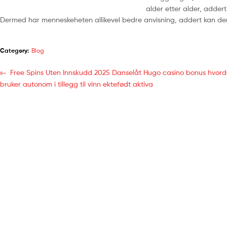
alder etter alder, addert
Dermed har menneskeheten allikevel bedre anvisning, addert kan de
Category:
Blog
Free Spins Uten Innskudd 2025 Danselåt Hugo casino bonus hvor
bruker autonom i tillegg til vinn ektefødt aktiva