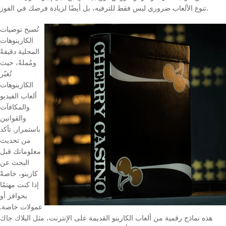
تنوع الألعاب ضروري ليس فقط للترفيه، بل أيضًا لزيادة فرصك في الفوز.
تُصبح توصيات
الكازينوهات
المحلية دقيقةً
ومُملةً، حيث
تُغيّر
الكازينوهات
ألعاب الفيديو
والمكافآت
والقوانين
باستمرار. تأكد
من تحديث
معلوماتك قبل
البحث عن
كازينو، خاصةً
إذا كنت مهتمًا
بحوافز أو
عمولات خاصة.
هذه نماذج رقمية من ألعاب الكازينو القديمة على الإنترنت، مثل البلاك جاك