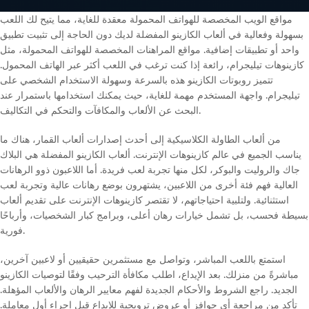
مواقع الويب المخصصة للهواتف المحمولة معقدة للغاية، مما يتيح لك اللعب
بسهولة وفعالية في ألعاب الكازينو المفضلة لديك دون الحاجة إلى تثبيت تطبيق
واحد أو تطبيقات إضافية. مواقع المراهنات المخصصة للهواتف المحمولة، مثل
كازينوهات تيليجرام، رائعة إذا كنت ترغب في اللعب أكثر عبر الهاتف المحمول.
تتميز روبوتات الكازينو هذه بالسرعة وسهولة الاستخدام الشخصي على
تيليجرام. واجهة المستخدم مهمة للغاية، حيث يمكنك استخدامها باستمرار عند
البحث عن الألعاب والمكافآت والتحكم في التكاليف.
من ألعاب الطاولة الكلاسيكية إلى أحدث إصدارات ألعاب القمار، هناك ما
يناسب الجميع في عالم كازينوهات الإنترنت. ألعاب الكازينو المفضلة هي البلاك
جاك والروليت والبوكر، لكل منها تجربة لعب فريدة. أما اللاعبون ذوو الرهانات
العالية فهم فئة أخرى من اللاعبين، يشتهرون بوضع رهانات عالية وتجربة لعب
استثنائية. ولتلبية احتياجاتهم، لا تقتصر كازينوهات الإنترنت على تقديم ألعاب
بسيطة فحسب، بل تشمل خيارات رهان أعلى، وبرامج كبار الشخصيات، وأرباحًا
فورية.
استمتع باللعب المباشر، وتواصل مع مستثمرين حقيقيين أو لاعبين آخرين،
مباشرةً من منزلك. بعد الإيداع، اطلب مكافأة الترحيب وفقًا لتوصيات الكازينو
الجديد. راجع الشروط والأحكام الجديدة لفهم معايير الرهان والألعاب المؤهلة.
تأكد من مراجعة أي حوافز أو عروض ترويجية للإيداع قبل إجراء أول معاملة.