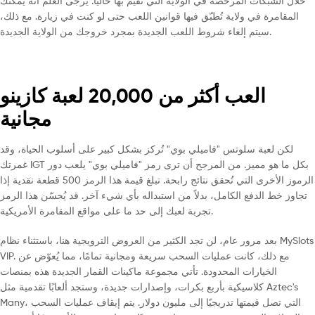
خلال الشبكات المُرخّصة في الولاية التي تقيم بها حاليًا. يُرجى العلم أنه يمكنك
المقامرة في ولاية تُطبّق فيها قوانين اللعب حتى لو كنت في زيارة. مع ذلك،
سيتم إلغاء شروط اللعب الجديدة بمجرد خروجك من الولاية الجديدة.
العب أكثر من 20,000 لعبة كازينو
مجانية
لكن لعبة سلوتس "فاميلي بوي" تُركز بشكل كبير على أسلوب الحياة، وقد
غمرتك IGT بكل ما هو مميز. من المرجح أن ترى رمز "فاميلي بوي" يلعب دور
الرموز الأخرى التي تُحقق نتائج رابحة. تبلغ قيمة هذا الرمز 500 قطعة نقدية إذا
تجاوز خط الدفع الكامل، بدلاً من استبداله بأي شيء آخر. قد يُحسّن هذا الرمز
تجربة لعبك إلى حد ما على مواقع المقامرة الأمريكية.
بعد مرور عام، لن تجد الكثير من العروض الترويجية هنا، باستثناء نظام MySlots
VIP. مع ذلك، كانت عمليات السحب سريعة ومجانية تمامًا، مما يُعوّض عن
الخيارات المحدودة. تأتي مجموعة ماكينات القمار الجديدة هذه بمنصات
كلاسيكية بأربع بكرات، وإصدارات جديدة، وستجد ألعابًا تقدمية مثل Aztec's
Many، التي تصل قيمتها تدريجيًا إلى مليون دولار. يتم إيقاف عمليات السحب