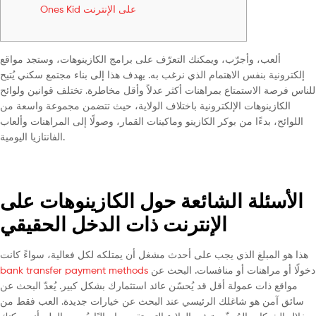
Ones Kid على الإنترنت
ألعب، وأجرّب، ويمكنك التعرّف على برامج الكازينوهات، وستجد مواقع
إلكترونية بنفس الاهتمام الذي نرغب به. يهدف هذا إلى بناء مجتمع سكني يُتيح
للناس فرصة الاستمتاع بمراهنات أكثر عدلاً وأقل مخاطرة.
تختلف قوانين ولوائح
الكازينوهات الإلكترونية باختلاف الولاية، حيث تتضمن مجموعة واسعة من
اللوائح، بدءًا من بوكر الكازينو وماكينات القمار، وصولًا إلى المراهنات وألعاب
الفانتازيا اليومية.
الأسئلة الشائعة حول الكازينوهات على
الإنترنت ذات الدخل الحقيقي
هذا هو المبلغ الذي يجب على أحدث مشغل أن يمتلكه لكل فعالية، سواءً كانت
دخولًا أو مراهنات أو منافسات. البحث عن
bank transfer payment methods
مواقع ذات عمولة أقل قد يُحسّن عائد استثمارك بشكل كبير. يُعدّ البحث عن
سائق آمن هو شاغلك الرئيسي عند البحث عن خيارات جديدة. العب فقط من