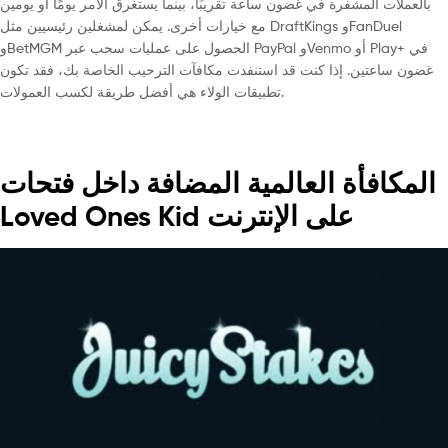
بالعملات المشفرة في غضون ساعة تقريبًا، بينما يستغرق الأمر يومًا أو يومين
مع خيارات أخرى. يمكن لمشغلين رئيسيين مثل DraftKings وFanDuel
وBetMGM الحصول على عمليات سحب عبر PayPal وVenmo أو Play+ في
غضون ساعتين. إذا كنت قد استنفدت مكافآت الترحيب الخاصة بك، فقد تكون
تطبيقات الولاء هي أفضل طريقة لكسب العمولات.
المكافأة العالمية المضافة داخل فتحات
Loved Ones Kid على الإنترنت