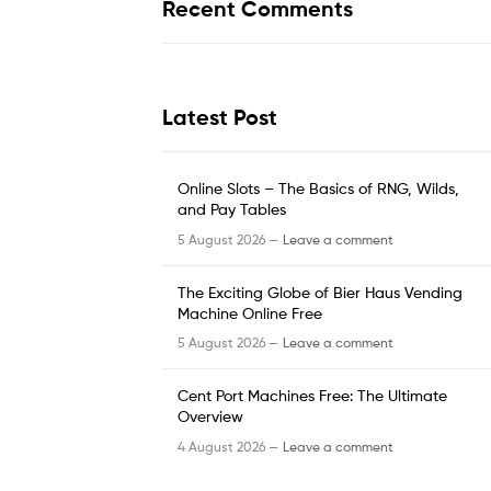
Recent Comments
Latest Post
Online Slots – The Basics of RNG, Wilds,
and Pay Tables
5 August 2026 —
Leave a comment
The Exciting Globe of Bier Haus Vending
Machine Online Free
5 August 2026 —
Leave a comment
Cent Port Machines Free: The Ultimate
Overview
4 August 2026 —
Leave a comment