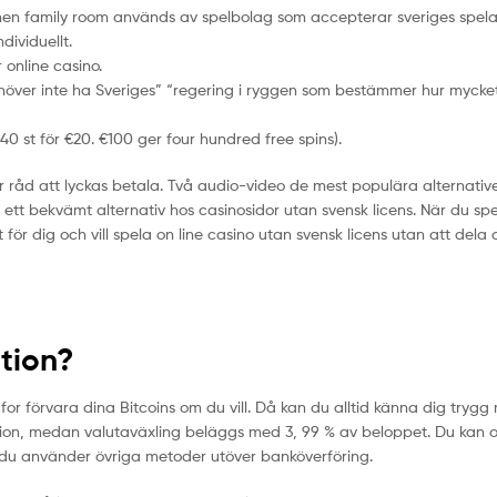
men family room används av spelbolag som accepterar sveriges spela
ividuellt.
online casino.
höver inte ha Sveriges” “regering i ryggen som bestämmer hur mycket
(40 st för €20. €100 ger four hundred free spins).
r råd att lyckas betala. Två audio-video de mest populära alternative
ett bekvämt alternativ hos casinosidor utan svensk licens. När du spe
r dig och vill spela on line casino utan svensk licens utan att dela 
ation?
r förvara dina Bitcoins om du vill. Då kan du alltid känna dig trygg
saktion, medan valutaväxling beläggs med 3, 99 % av beloppet. Du kan
ing du använder övriga metoder utöver banköverföring.