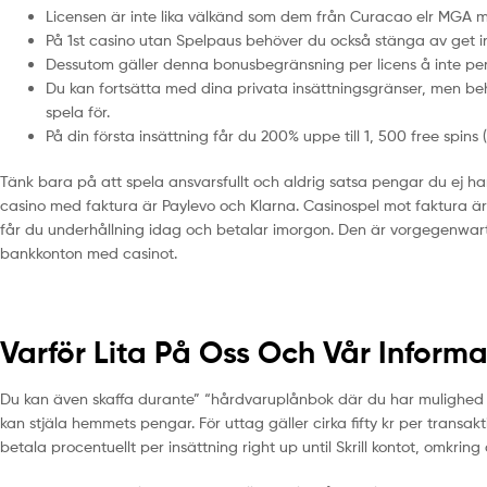
Licensen är inte lika välkänd som dem från Curacao elr MGA 
På 1st casino utan Spelpaus behöver du också stänga av get ind
Dessutom gäller denna bonusbegränsning per licens å inte per 
Du kan fortsätta med dina privata insättningsgränser, men be
spela för.
På din första insättning får du 200% uppe till 1, 500 free spins 
Tänk bara på att spela ansvarsfullt och aldrig satsa pengar du ej ha
casino med faktura är Paylevo och Klarna. Casinospel mot faktura är 
får du underhållning idag och betalar imorgon. Den är vorgegenwart fö
bankkonton med casinot.
Varför Lita På Oss Och Vår Inform
Du kan även skaffa durante” “hårdvaruplånbok där du har mulighed fo
kan stjäla hemmets pengar. För uttag gäller cirka fifty kr per tran
betala procentuellt per insättning right up until Skrill kontot, omkr