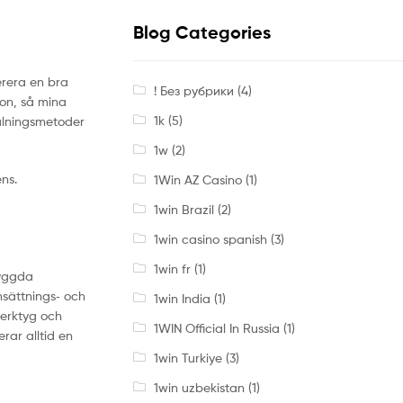
Blog Categories
erera en bra
! Без рубрики
(4)
non, så mina
1k
(5)
alningsmetoder
1w
(2)
ens.
1Win AZ Casino
(1)
1win Brazil
(2)
1win casino spanish
(3)
1win fr
(1)
byggda
nsättnings‐ och
1win India
(1)
 verktyg och
1WIN Official In Russia
(1)
erar alltid en
1win Turkiye
(3)
1win uzbekistan
(1)