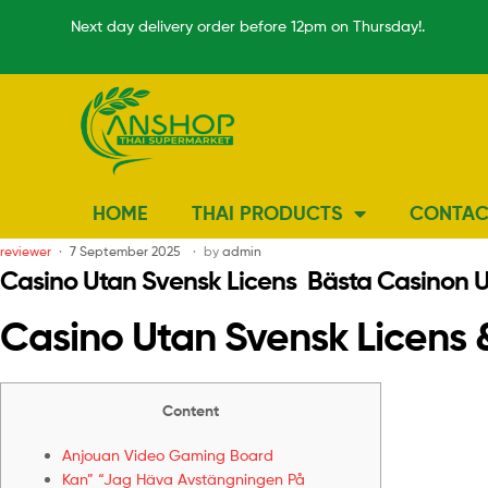
Next day delivery order before 12pm on Thursday!.
HOME
THAI PRODUCTS
CONTAC
reviewer
7 September 2025
by
admin
Casino Utan Svensk Licens ️ Bästa Casinon 
Casino Utan Svensk Licens 
Content
Anjouan Video Gaming Board
Kan” “Jag Häva Avstängningen På