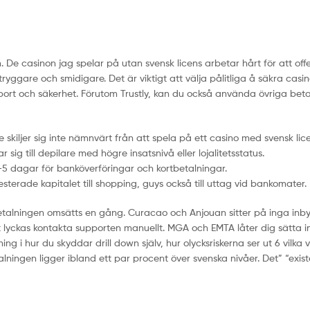
. De casinon jag spelar på utan svensk licens arbetar hårt för att off
ryggare och smidigare. Det är viktigt att välja pålitliga å säkra casi
ort och säkerhet. Förutom Trustly, kan du också använda övriga bet
 skiljer sig inte nämnvärt från att spela på ett casino med svensk lic
r sig till depilare med högre insatsnivå eller lojalitetsstatus.
–5 dagar för banköverföringar och kortbetalningar.
sterade kapitalet till shopping, guys också till uttag vid bankomater.
rbetalningen omsätts en gång. Curacao och Anjouan sitter på inga in
t lyckas kontakta supporten manuellt. MGA och EMTA låter dig sätta i
ning i hur du skyddar drill down själv, hur olycksriskerna ser ut 6 vilka
talningen ligger ibland ett par procent över svenska nivåer. Det” “exist