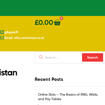
0
£
0.00
gibgae31
Email: info@annshop.co.uk
istan
Recent Posts
Online Slots – The Basics of RNG, Wilds,
and Pay Tables