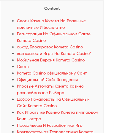
Content
Слоты Казино Комета На Реальные
приличные И Бесплатно
Регистрация На Официальном Сайте
Kometa Casino
обход Блокировок Kometa Casino
возможности Игры На Kometa Casino”
Мобильная Версия Kometa Casino
Слоты
Kometa Casino официальному Сайт
Официальный Сайт Заведения
Игровые Автоматы Комета Казино:
разнообразнее Выбора
Добро Пожаловать На Официальный
Сайт Kometa Casino
Как Играть же Казино Комета пиппардом
Компьютера
Провайдеры И Разработчики Игр
Круглосуточная Техподдержка Kometa