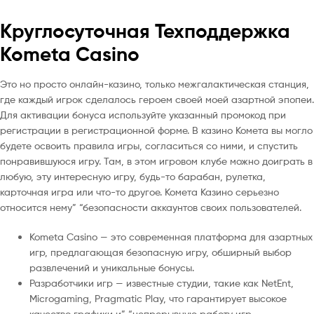
Круглосуточная Техподдержка
Kometa Casino
Это но просто онлайн-казино, только межгалактическая станция,
где каждый игрок сделалось героем своей моей азартной эпопеи.
Для активации бонуса используйте указанный промокод при
регистрации в регистрационной форме. В казино Комета вы могло
будете освоить правила игры, согласиться со ними, и спустить
понравившуюся игру. Там, в этом игровом клубе можно доиграть в
любую, эту интересную игру, будь-то барабан, рулетка,
карточная игра или что-то другое. Комета Казино серьезно
относится нему” “безопасности аккаунтов своих пользователей.
Kometa Casino — это современная платформа для азартных
игр, предлагающая безопасную игру, обширный выбор
развлечений и уникальные бонусы.
Разработчики игр — известные студии, такие как NetEnt,
Microgaming, Pragmatic Play, что гарантирует высокое
качество графики и” “непрерывную работу игр.