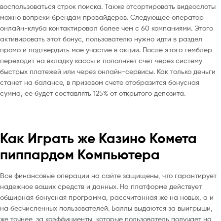
воспользоваться строк поиска. Также отсортировать видеослоты
можно вопреки брендам провайдеров. Следующее оператор
онлайн-клуба контактировал более чем с 60 компаниями. Этого
активировать этот бонус, пользователю нужно идти в раздел
промо и подтвердить мое участие в акции. После этого гемблер
переходит на вкладку кассы и пополняет счет через систему
быстрых платежей или через онлайн-сервисы. Как только деньги
станет на балансе, в призовом счете отобразится бонусная
сумма, ее будет составлять 125% от открытого депозита.
Как Играть же Казино Комета
пиппардом Компьютера
Все финансовые операции на сайте защищены, что гарантирует
надежное ваших средств и данных. На платформе действует
обширная бонусная программа, рассчитанная же на новых, а и
на бесчисленных пользователей. Баллы выдаются за выигрыши,
же точнее, за коэффициенты, которые пользователь получает на