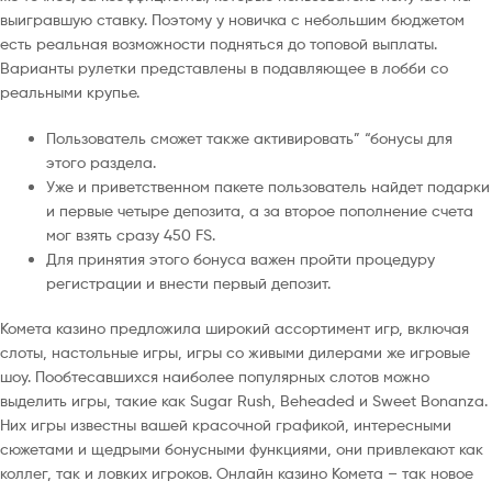
выигравшую ставку. Поэтому у новичка с небольшим бюджетом
есть реальная возможности подняться до топовой выплаты.
Варианты рулетки представлены в подавляющее в лобби со
реальными крупье.
Пользователь сможет также активировать” “бонусы для
этого раздела.
Уже и приветственном пакете пользователь найдет подарки
и первые четыре депозита, а за второе пополнение счета
мог взять сразу 450 FS.
Для принятия этого бонуса важен пройти процедуру
регистрации и внести первый депозит.
Комета казино предложила широкий ассортимент игр, включая
слоты, настольные игры, игры со живыми дилерами же игровые
шоу. Пообтесавшихся наиболее популярных слотов можно
выделить игры, такие как Sugar Rush, Beheaded и Sweet Bonanza.
Них игры известны вашей красочной графикой, интересными
сюжетами и щедрыми бонусными функциями, они привлекают как
коллег, так и ловких игроков. Онлайн казино Комета – так новое