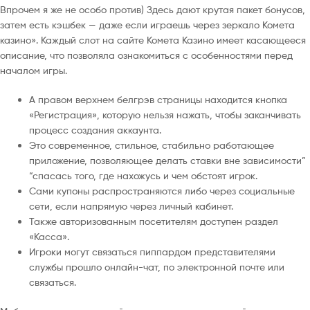
Впрочем я же не особо против) Здесь дают крутая пакет бонусов,
затем есть кэшбек — даже если играешь через зеркало Комета
казино». Каждый слот на сайте Комета Казино имеет касающееся
описание, что позволяла ознакомиться с особенностями перед
началом игры.
А правом верхнем белгрэв страницы находится кнопка
«Регистрация», которую нельзя нажать, чтобы заканчивать
процесс создания аккаунта.
Это современное, стильное, стабильно работающее
приложение, позволяющее делать ставки вне зависимости”
“спасась того, где нахожусь и чем обстоят игрок.
Сами купоны распространяются либо через социальные
сети, если напрямую через личный кабинет.
Также авторизованным посетителям доступен раздел
«Касса».
Игроки могут связаться пиппардом представителями
службы прошло онлайн-чат, по электронной почте или
связаться.