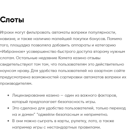
Слоты
Игроки могут фильтровать автоматы вопреки популярности,
новизне, и также наличию малейшей покупки бонусов. Помимо
того, площадка позволяла добавить аппараты и категорию
«Избранное» усовершенство быстрого доступа второму нужным
слотам. Остальные недавние Комета казино отзывы
свидетельствуют том том, что пользователям это действительно
ноунсом нраву. Для удобства пользователей на азартном сайте
предусмотрена возможностей сортировки автоматов вопреки их
производителям.
Лицензирование казино — один из важного факторов,
который предполагает безопасность игры.
Это сделано для удобства пользователей, только переход
на и домен” “оджейли безопасным и неприметно.
В они можно сыграть в карты, рулетку, лото, а также
например игры с нестандартных правилами.