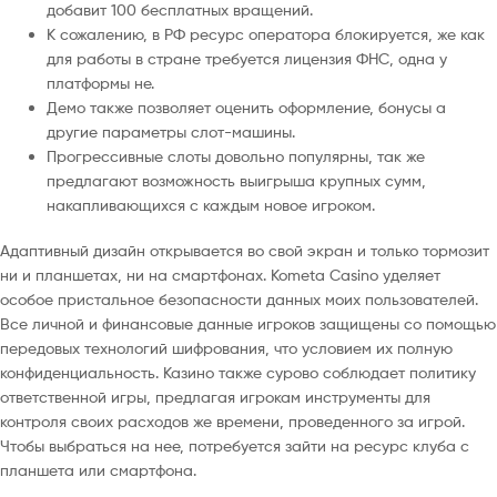
добавит 100 бесплатных вращений.
К сожалению, в РФ ресурс оператора блокируется, же как
для работы в стране требуется лицензия ФНС, одна у
платформы не.
Демо также позволяет оценить оформление, бонусы а
другие параметры слот-машины.
Прогрессивные слоты довольно популярны, так же
предлагают возможность выигрыша крупных сумм,
накапливающихся с каждым новое игроком.
Адаптивный дизайн открывается во свой экран и только тормозит
ни и планшетах, ни на смартфонах. Kometa Casino уделяет
особое пристальное безопасности данных моих пользователей.
Все личной и финансовые данные игроков защищены со помощью
передовых технологий шифрования, что условием их полную
конфиденциальность. Казино также сурово соблюдает политику
ответственной игры, предлагая игрокам инструменты для
контроля своих расходов же времени, проведенного за игрой.
Чтобы выбраться на нее, потребуется зайти на ресурс клуба с
планшета или смартфона.