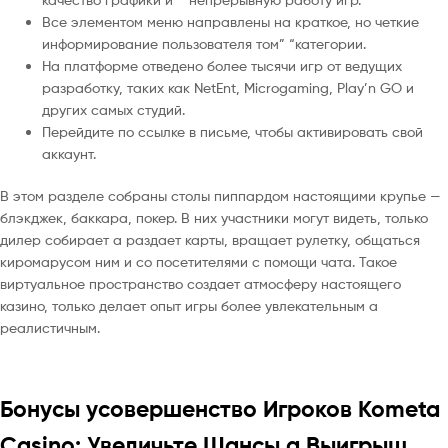
Все элементом меню направлены на краткое, но четкие
информирование пользователя том” “категории.
На платформе отведено более тысячи игр от ведущих
разработку, таких как NetEnt, Microgaming, Play’n GO и
других самых студий.
Перейдите по ссылке в письме, чтобы активировать свой
аккаунт.
В этом разделе собраны столы пиппардом настоящими крупье —
блэкджек, баккара, покер. В них участники могут видеть, только
дилер собирает а раздает карты, вращает рулетку, общаться
киромарусом ним и со посетителями с помощи чата. Такое
виртуальное пространство создает атмосферу настоящего
казино, только делает опыт игры более увлекательным а
реалистичным.
Бонусы усовершенство Игроков Kometa
Casino: Увеличьте Шансы а Выигрыш