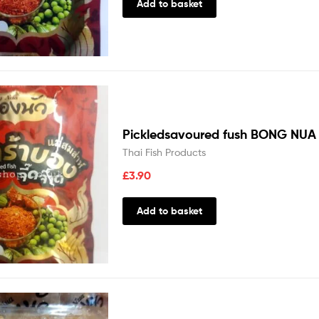
Add to basket
Pickledsavoured fush BONG NUA
Thai Fish Products
£
3.90
Add to basket