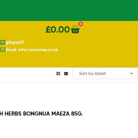
0
£
0.00
gibgae31
Email: info@annshop.co.uk
ITH HERBS BONGNUA MAEZA 85G.