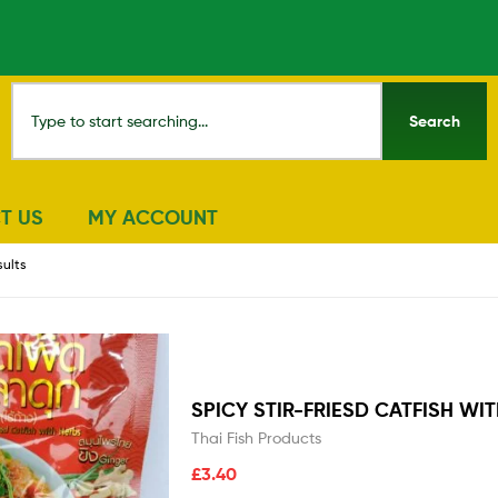
Search
T US
MY ACCOUNT
sults
SPICY STIR-FRIESD CATFISH W
Thai Fish Products
£
3.40