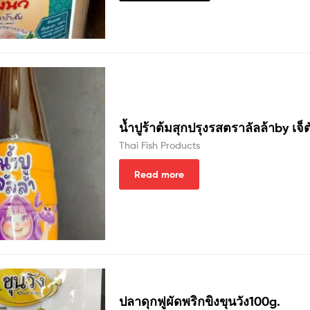
น้ำปูร้าต้มสุกปรุงรสตราลัลล้าby เจ็ต
Thai Fish Products
Read more
ปลาดุกฟูผัดพริกขิงขุนวัง100g.