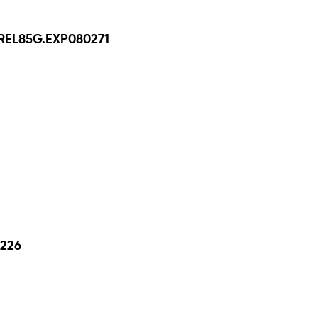
REL85G.EXP080271
1226