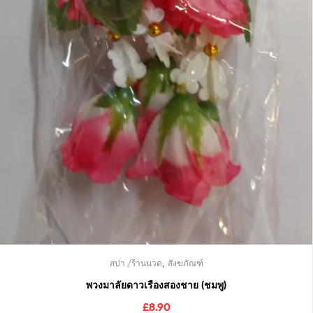
,
สปา /ร้านนวด
สังฆภัณฑ์
พวงมาลัยดาวเรืองสองชาย (ชมพู)
£
8.90